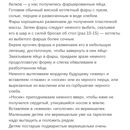
белков — у нас получились фаршированные яйца.
Готовим обычный мясной котлетный фарш с луком,
солью, перцем и размоченным в воде хлебом.
Фарш хорошенько разминаем до получения пластичной
массы. Затем фарш следует немного выбить, скатывая
его в шар и с силой бросая об стол (раз 10-15) — котлеты
из выбитого фарша более сочные.
Берем кусочек фарша и разминаем его в небольшую
лепешку, достаточную, чтобы завернуть в нее яйцо.
Закатываем яйцо в фарш, придаем зразе немного
продолговатую форму и слегка обваливаем в
разболтанном яйце.
Немного вытягиваем мордочку будущему «ежику» и
вставляем «глазки» и «носик» или из черного перца, или
вырезанные из маслинки или из горбушечки черного
хлеба.
«Носик» приподнимаем немного вверх, чтобы ежик не
получился сердитый, уткнувшийся носом в землю.
Вставляем в «ежиков» «иголочки» из вермишелек.
Маленьким детям эти вермишельки уже на тарелочке
надо вытащить и положить рядом.
Детям постарше поджаристые вермишельки очень