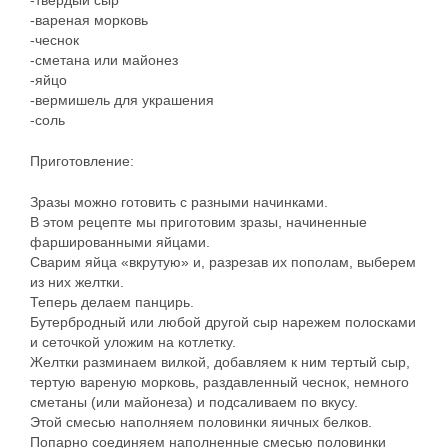
-твердый сыр
-вареная морковь
-чеснок
-сметана или майонез
-яйцо
-вермишель для украшения
-соль
Приготовление:
Зразы можно готовить с разными начинками.
В этом рецепте мы приготовим зразы, начиненные
фаршированными яйцами.
Сварим яйца «вкрутую» и, разрезав их пополам, выберем
из них желтки.
Теперь делаем панцирь.
Бутербродный или любой другой сыр нарежем полосками
и сеточкой уложим на котлетку.
Желтки разминаем вилкой, добавляем к ним тертый сыр,
тертую вареную морковь, раздавленный чеснок, немного
сметаны (или майонеза) и подсаливаем по вкусу.
Этой смесью наполняем половинки яичных белков.
Попарно соединяем наполненные смесью половинки