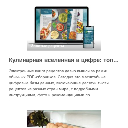
вкусные и аккуратные роллы можно даже на обычной
кухне. Главное — …
Золотые рецепты
Кулинарная вселенная в цифре: топ-3 самых больших электронных книг рецептов
Электронные книги рецептов давно вышли за рамки
обычных PDF-сборников. Сегодня это масштабные
цифровые базы данных, включающие десятки тысяч
рецептов из разных стран мира, с подробными
инструкциями, фото и рекомендациями по
приготовлению. В отличие от печатных изданий,
электронные форматы позволяют постоянно обновлять
контент, расширять коллекции блюд и добавлять новые
функции. Ниже …