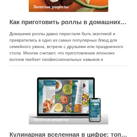
Золотые рецепты
Как приготовить роллы в домашних условиях?
Домашние роллы давно перестали быть экзотикой и
превратились в одно из самых популярных блюд для
семейного ужина, встречи с друзьями или праздничного
стола. Многие считают, что приготовление японских
роллов требует профессиональных навыков и
специального оборудования, однако на практике сделать
вкусные и аккуратные роллы можно даже на обычной
кухне. Главное — …
Золотые рецепты
Кулинарная вселенная в цифре: топ-3 самых больших электронных книг рецептов