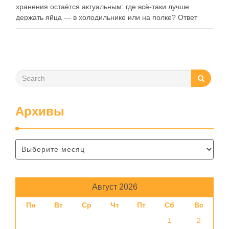
хранения остаётся актуальным: где всё-таки лучше
держать яйца — в холодильнике или на полке? Ответ
зависит от нескольких факторов, включая температуру
помещения, частоту использования продукта …
Архивы
Август 2026
Пн
Вт
Ср
Чт
Пт
Сб
Вс
1
2