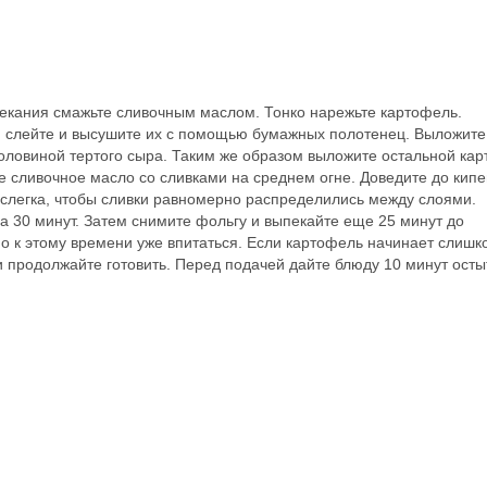
апекания смажьте сливочным маслом. Тонко нарежьте картофель.
, слейте и высушите их с помощью бумажных полотенец. Выложите
оловиной тертого сыра. Таким же образом выложите остальной ка
те сливочное масло со сливками на среднем огне. Доведите до кипе
 слегка, чтобы сливки равномерно распределились между слоями.
на 30 минут. Затем снимите фольгу и выпекайте еще 25 минут до
но к этому времени уже впитаться. Если картофель начинает слишк
и продолжайте готовить. Перед подачей дайте блюду 10 минут осты