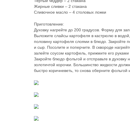
Тертый чеддер – 2 стакана
Жирные сливки – 2 стакана
Сливочное масло – 4 столовых ложки
Приготовление:
Духовку нагрейте до 200 градусов. Форму для з
Выложите слайсы картофеля в кастрюлю в водой
половину картофеля слоями в блюдо. Закройте п
и сыр. Посолите и поперчите. В сквороде нагрей
залейте соусом картофель, прижмите его руками
Закройте блюдо фольгой и отсправьте в духовку 
золотичтой корочки. Большинство жидкости долж
быстро коричневеть, то снова оберните фольгой 