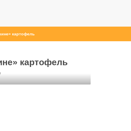
вине» картофель
ине» картофель
ы