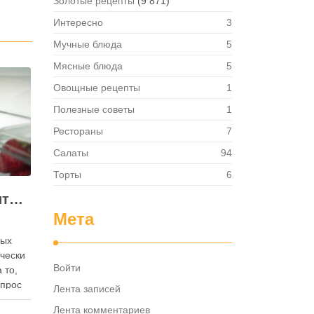
Золотые рецепты
(9 871)
Интересно
3
Мучные блюда
5
Мясные блюда
5
Овощные рецепты
1
Полезные советы
1
Рестораны
7
Салаты
94
Торты
6
Как правильно хранить яйца: в холодильнике или на полке?
Мета
ных
ически
Войти
 то,
опрос
Лента записей
 где
Лента комментариев