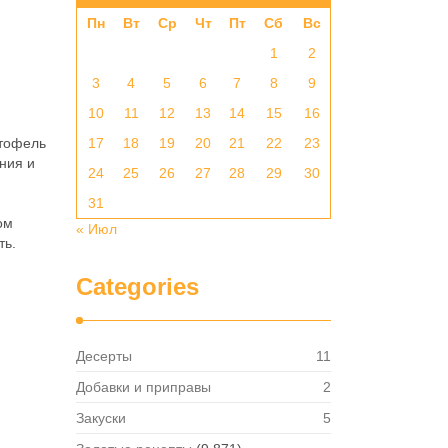
Пн
Вт
Ср
Чт
Пт
Сб
Вс
1
2
3
4
5
6
7
8
9
10
11
12
13
14
15
16
ртофель
17
18
19
20
21
22
23
ния и
24
25
26
27
28
29
30
31
ом
« Июл
ть.
Categories
Десерты
11
Добавки и приправы
2
Закуски
5