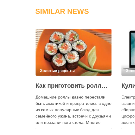
SIMILAR NEWS
Золотые рецепты
Зол
Как приготовить роллы в домашних условиях?
Домашние роллы давно перестали
Электр
быть экзотикой и превратились в одно
вышли
из самых популярных блюд для
сборни
семейного ужина, встречи с друзьями
цифро
или праздничного стола. Многие
десятк
считают, что приготовление японских
стран 