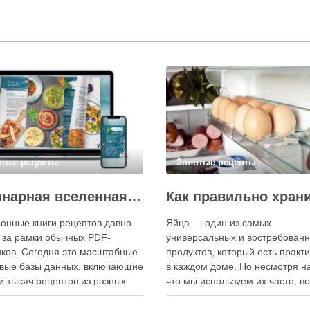
отые рецепты
Золотые рецепты
Кулинарная вселенная в цифре: топ-3 самых больших электронных книг рецептов
онные книги рецептов давно
Яйца — один из самых
 за рамки обычных PDF-
универсальных и востребован
ков. Сегодня это масштабные
продуктов, который есть практ
вые базы данных, включающие
в каждом доме. Но несмотря на
и тысяч рецептов из разных
что мы используем их часто, в
мира, с подробными
хранения остаётся актуальным: