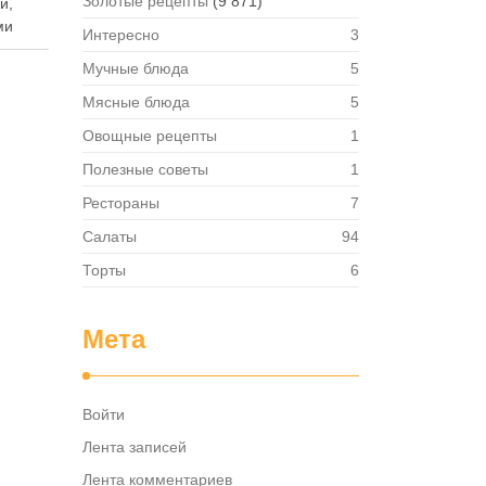
Золотые рецепты
(9 871)
й,
ми
Интересно
3
Мучные блюда
5
т
Мясные блюда
5
Овощные рецепты
1
я.
ствий
Полезные советы
1
Рестораны
7
боту
Салаты
94
ть …
Торты
6
Мета
Войти
Лента записей
Лента комментариев