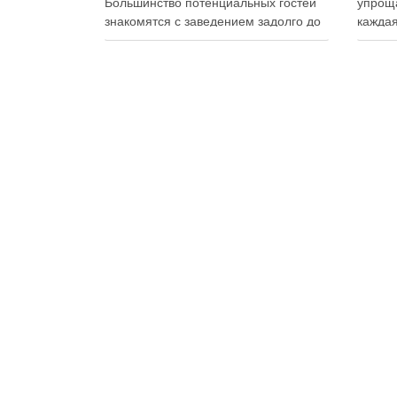
Большинство потенциальных гостей
упроща
знакомятся с заведением задолго до
каждая
первого визита: изучают сайт,
упаков
просматривают фотографии блюд,
на сво
читают отзывы, оценивают интерьер,
планир
сравнивают цены и даже смотрят
и избе
публикации в социальных сетях.
Совре
Именно поэтому онлайн-
продук
продвижение становится одним из
исключ
ключевых инструментов увеличения
к …
посещаемости, повышения …