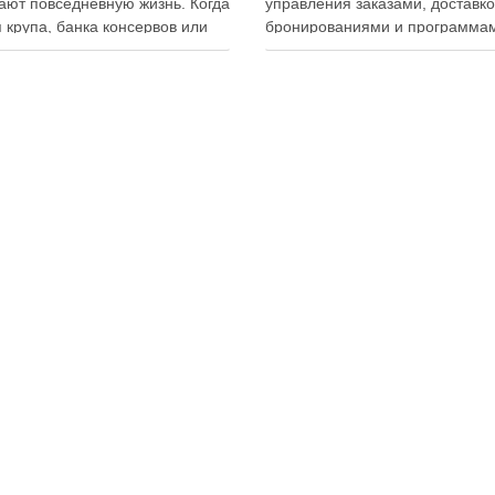
ют повседневную жизнь. Когда
управления заказами, доставко
 крупа, банка консервов или
бронированиями и программа
ка бытовой химии находятся
лояльности. Однако многие
ем месте, становится легче
владельцы заведений и
овать покупки, готовить блюда
администраторы не использую
гать лишних расходов.
важную функцию — просмотр
менный подход к хранению
истории активности приложени
тов давно перестал быть
Между тем именно журнал дей
ительно способом подготовки
помогает выявлять ошибки
персонала, контролировать ра
сотрудников, анализировать
поведение клиентов и повыша