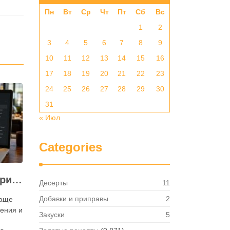
Пн
Вт
Ср
Чт
Пт
Сб
Вс
1
2
3
4
5
6
7
8
9
10
11
12
13
14
15
16
17
18
19
20
21
22
23
24
25
26
27
28
29
30
31
« Июл
Categories
Как посмотреть историю активности приложения для ресторана и зачем это нужно бизнесу
Десерты
11
Добавки и приправы
2
чаще
ения и
Закуски
5