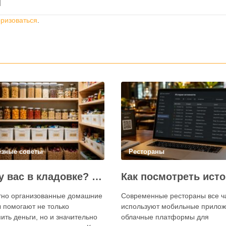
й
оризоваться
.
езные советы
Рестораны
Что у вас в кладовке? Секреты эффективного планирования запасов
тно организованные домашние
Современные рестораны все 
 помогают не только
используют мобильные прилож
ить деньги, но и значительно
облачные платформы для