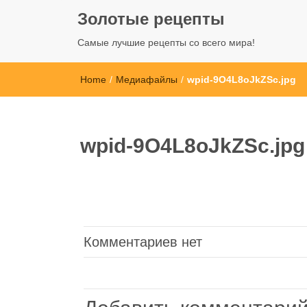
Золотые рецепты
Самые лучшие рецепты со всего мира!
Home
/
Медиафайлы
/
wpid-9O4L8oJkZSc.jpg
wpid-9O4L8oJkZSc.jpg
Комментариев нет