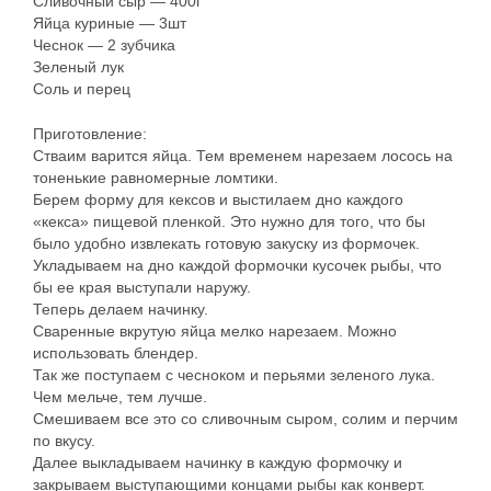
Сливочный сыр — 400г
Яйца куриные — 3шт
Чеснок — 2 зубчика
Зеленый лук
Соль и перец
Приготовление:
Стваим варится яйца. Тем временем нарезаем лосось на
тоненькие равномерные ломтики.
Берем форму для кексов и выстилаем дно каждого
«кекса» пищевой пленкой. Это нужно для того, что бы
было удобно извлекать готовую закуску из формочек.
Укладываем на дно каждой формочки кусочек рыбы, что
бы ее края выступали наружу.
Теперь делаем начинку.
Сваренные вкрутую яйца мелко нарезаем. Можно
использовать блендер.
Так же поступаем с чесноком и перьями зеленого лука.
Чем мельче, тем лучше.
Смешиваем все это со сливочным сыром, солим и перчим
по вкусу.
Далее выкладываем начинку в каждую формочку и
закрываем выступающими концами рыбы как конверт.