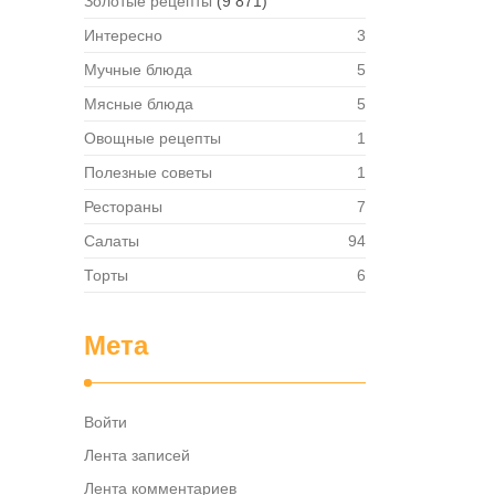
Золотые рецепты
(9 871)
— в
твет
Интересно
3
в,
Мучные блюда
5
ия,
та …
Мясные блюда
5
Овощные рецепты
1
Полезные советы
1
Рестораны
7
Салаты
94
Торты
6
Мета
Войти
Лента записей
Лента комментариев