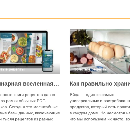
отые рецепты
Золотые рецепты
Кулинарная вселенная в цифре: топ-3 самых больших электронных книг рецептов
онные книги рецептов давно
Яйца — один из самых
 за рамки обычных PDF-
универсальных и востребован
ков. Сегодня это масштабные
продуктов, который есть практ
вые базы данных, включающие
в каждом доме. Но несмотря на
и тысяч рецептов из разных
что мы используем их часто, в
мира, с подробными
хранения остаётся актуальным: