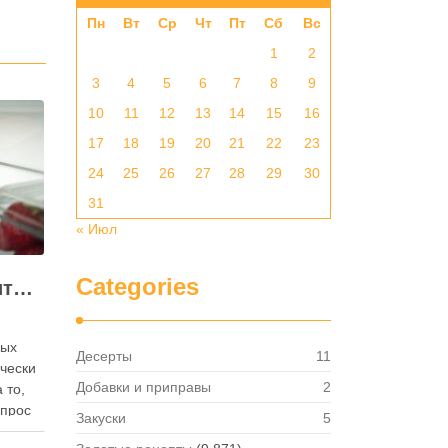
Пн
Вт
Ср
Чт
Пт
Сб
Вс
1
2
3
4
5
6
7
8
9
10
11
12
13
14
15
16
17
18
19
20
21
22
23
24
25
26
27
28
29
30
31
« Июл
Categories
Как правильно хранить яйца: в холодильнике или на полке?
ных
Десерты
11
ически
Добавки и приправы
2
 то,
опрос
Закуски
5
 где