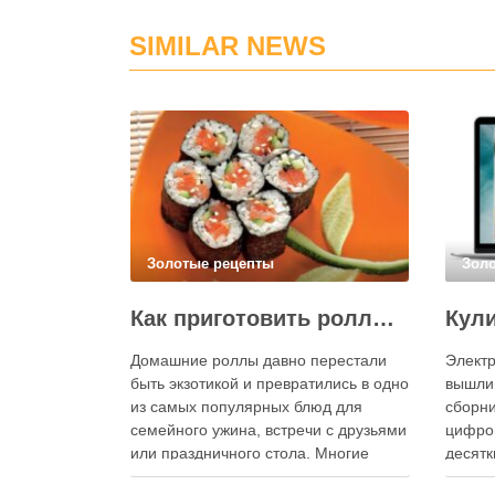
SIMILAR NEWS
Золотые рецепты
Зол
Как приготовить роллы в домашних условиях?
Домашние роллы давно перестали
Электр
быть экзотикой и превратились в одно
вышли
из самых популярных блюд для
сборни
семейного ужина, встречи с друзьями
цифро
или праздничного стола. Многие
десятк
считают, что приготовление японских
стран 