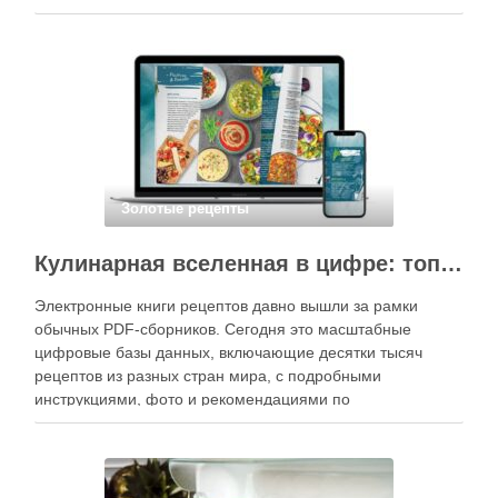
специального оборудования, однако на практике сделать
вкусные и аккуратные роллы можно даже на обычной
кухне. Главное — …
Золотые рецепты
Кулинарная вселенная в цифре: топ-3 самых больших электронных книг рецептов
Электронные книги рецептов давно вышли за рамки
обычных PDF-сборников. Сегодня это масштабные
цифровые базы данных, включающие десятки тысяч
рецептов из разных стран мира, с подробными
инструкциями, фото и рекомендациями по
приготовлению. В отличие от печатных изданий,
электронные форматы позволяют постоянно обновлять
контент, расширять коллекции блюд и добавлять новые
функции. Ниже …