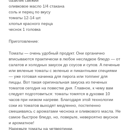
базилик свежий
оливковое масло 1/4 стакана
соль и перец по вкусу
томаты 12-14 шт.
хлопья красного перца
чеснок 1 головка
Приготовление:
Томаты — очень удобный продукт. Они органично
вписываются практически в любое несладкое блюдо — от
салатов и холодных закусок до соусов и супов. А печеные
или вяленые томаты с зеленью и пикантными специями
— уже готовая начинка для пирога или топпинг для
пиццы. Вот такая оригинальная закуска из печеных
томатов сегодня на повестке дня. Главное, к чему вам
следует подготовиться: томаты томятся в духовке 10
часов при низком нагреве. Благодаря этой технологии
соки из томатов выходят медленно, постепенно
смешиваясь с ароматами чеснока и оливкового масла. Не
самое быстрое блюдо, но, поверьте, невероятно вкусное
и ароматное!
Нарежьте томаты на четвертинки.