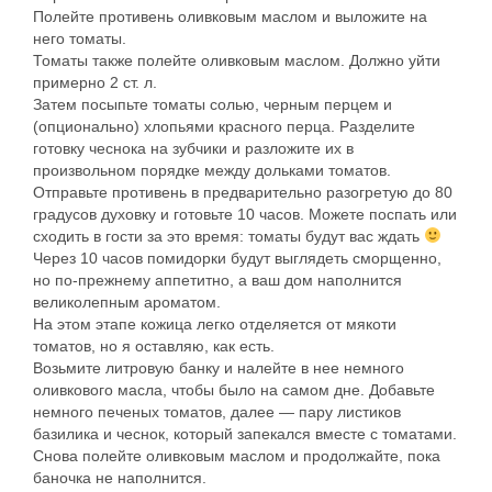
Полейте противень оливковым маслом и выложите на
него томаты.
Томаты также полейте оливковым маслом. Должно уйти
примерно 2 ст. л.
Затем посыпьте томаты солью, черным перцем и
(опционально) хлопьями красного перца. Разделите
готовку чеснока на зубчики и разложите их в
произвольном порядке между дольками томатов.
Отправьте противень в предварительно разогретую до 80
градусов духовку и готовьте 10 часов. Можете поспать или
сходить в гости за это время: томаты будут вас ждать
Через 10 часов помидорки будут выглядеть сморщенно,
но по-прежнему аппетитно, а ваш дом наполнится
великолепным ароматом.
На этом этапе кожица легко отделяется от мякоти
томатов, но я оставляю, как есть.
Возьмите литровую банку и налейте в нее немного
оливкового масла, чтобы было на самом дне. Добавьте
немного печеных томатов, далее — пару листиков
базилика и чеснок, который запекался вместе с томатами.
Снова полейте оливковым маслом и продолжайте, пока
баночка не наполнится.