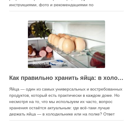
инструкциями, фото и рекомендациями по
приготовлению. В отличие от печатных изданий,
электронные форматы позволяют постоянно обновлять
контент, расширять коллекции блюд и добавлять новые
функции. Ниже …
Золотые рецепты
Как правильно хранить яйца: в холодильнике или на полке?
Яйца — один из самых универсальных и востребованных
продуктов, который есть практически в каждом доме. Но
несмотря на то, что мы используем их часто, вопрос
хранения остаётся актуальным: где всё-таки лучше
держать яйца — в холодильнике или на полке? Ответ
зависит от нескольких факторов, включая температуру
помещения, частоту использования продукта …