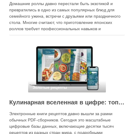
Домашние роллы давно перестали быть экзотикой и
превратились в одно из самых популярных блюд для
семейного ужина, встречи с друзьями или праздничного
стола. Многие считают, что приготовление японских
роллов требует профессиональных навыков и
специального оборудования, однако на практике сделать
вкусные и аккуратные роллы можно даже на обычной
кухне. Главное — …
Золотые рецепты
Кулинарная вселенная в цифре: топ-3 самых больших электронных книг рецептов
Электронные книги рецептов давно вышли за рамки
обычных PDF-сборников. Сегодня это масштабные
цифровые базы данных, включающие десятки тысяч
рецептов из разных стран мира, с подробными