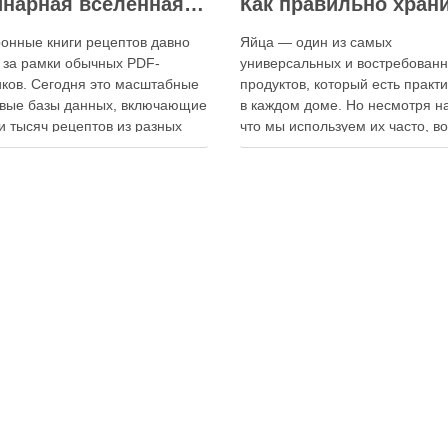
Кулинарная вселенная в цифре: топ-3 самых больших электронных книг рецептов
онные книги рецептов давно
Яйца — один из самых
 за рамки обычных PDF-
универсальных и востребован
ков. Сегодня это масштабные
продуктов, который есть практ
вые базы данных, включающие
в каждом доме. Но несмотря на
и тысяч рецептов из разных
что мы используем их часто, в
мира, с подробными
хранения остаётся актуальным:
кциями, фото и
всё-таки лучше держать яйца 
ендациями по приготовлению.
холодильнике или на полке? О
чие от печатных изданий,
зависит от нескольких факторо
ронные форматы позволяют
включая температуру помещен
нно обновлять контент,
частоту использования продук
ять коллекции блюд и
лять новые функции. Ниже …