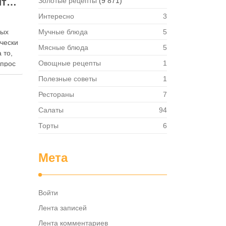
Как правильно хранить яйца: в холодильнике или на полке?
Золотые рецепты
(9 871)
Интересно
3
ных
Мучные блюда
5
ически
Мясные блюда
5
 то,
Овощные рецепты
1
опрос
 где
Полезные советы
1
— в
Рестораны
7
твет
в,
Салаты
94
ия,
Торты
6
та …
Мета
Войти
Лента записей
Лента комментариев