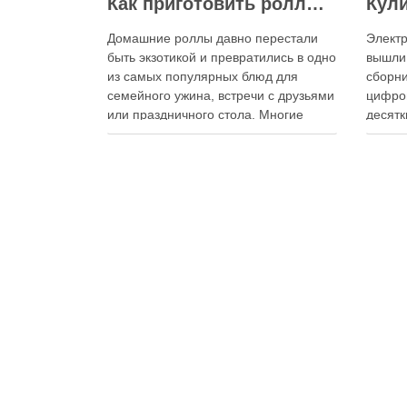
Как приготовить роллы в домашних условиях?
Домашние роллы давно перестали
Электр
быть экзотикой и превратились в одно
вышли
из самых популярных блюд для
сборни
семейного ужина, встречи с друзьями
цифро
или праздничного стола. Многие
десятк
считают, что приготовление японских
стран 
роллов требует профессиональных
инстру
навыков и специального
реком
оборудования, однако на практике
В отли
сделать вкусные и аккуратные роллы
элект
можно даже на обычной кухне.
постоя
Главное — …
расшир
добав