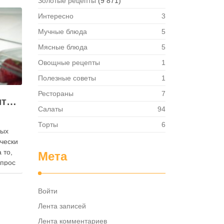
Золотые рецепты
(9 871)
Интересно
3
Мучные блюда
5
Мясные блюда
5
Овощные рецепты
1
Полезные советы
1
Рестораны
7
Как правильно хранить яйца: в холодильнике или на полке?
Салаты
94
Торты
6
ных
ически
 то,
Мета
опрос
 где
— в
Войти
твет
в,
Лента записей
ия,
Лента комментариев