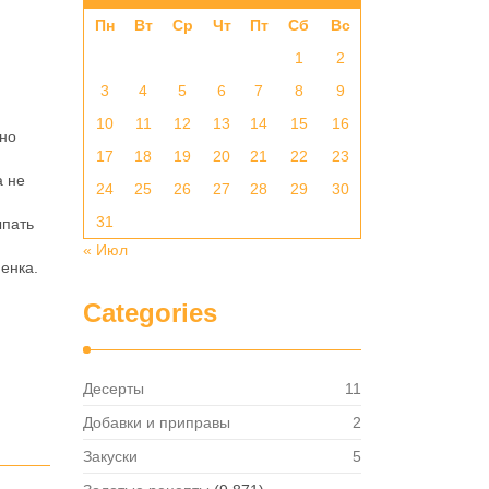
Пн
Вт
Ср
Чт
Пт
Сб
Вс
1
2
3
4
5
6
7
8
9
10
11
12
13
14
15
16
жно
17
18
19
20
21
22
23
а не
24
25
26
27
28
29
30
31
ыпать
« Июл
енка.
Categories
Десерты
11
Добавки и приправы
2
Закуски
5