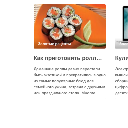
Золотые рецепты
Зол
Как приготовить роллы в домашних условиях?
Домашние роллы давно перестали
Электр
быть экзотикой и превратились в одно
вышли
из самых популярных блюд для
сборни
семейного ужина, встречи с друзьями
цифро
или праздничного стола. Многие
десятк
считают, что приготовление японских
стран 
роллов требует профессиональных
инстру
навыков и специального
реком
оборудования, однако на практике
В отли
сделать вкусные и аккуратные роллы
элект