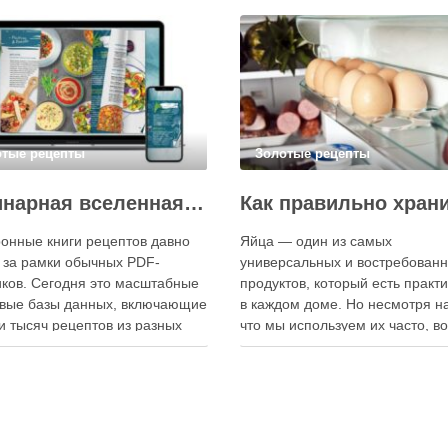
отые рецепты
Золотые рецепты
Кулинарная вселенная в цифре: топ-3 самых больших электронных книг рецептов
онные книги рецептов давно
Яйца — один из самых
 за рамки обычных PDF-
универсальных и востребован
ков. Сегодня это масштабные
продуктов, который есть практ
вые базы данных, включающие
в каждом доме. Но несмотря на
и тысяч рецептов из разных
что мы используем их часто, в
мира, с подробными
хранения остаётся актуальным:
кциями, фото и
всё-таки лучше держать яйца 
ендациями по приготовлению.
холодильнике или на полке? О
чие от печатных изданий,
зависит от нескольких факторо
ронные форматы позволяют
включая температуру помещен