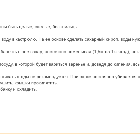
ны быть целые, спелые, без гнильцы.
 воду в кастрюлю. На ее основе сделать сахарный сироп, воды ну
авлять в нее сахар, постоянно помешивая (1,5кг на 1кг ягод), пок
осуду, в которой будет вариться варенье и, доведя до кипения, вс
таивать ягоды не рекомендуется. При варке постоянно убирается п
ушить, крышки прокипятить.
 банку и охладить.