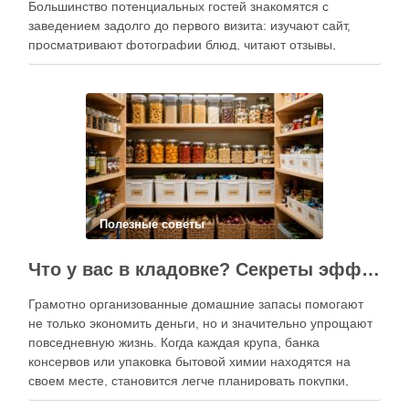
Большинство потенциальных гостей знакомятся с
заведением задолго до первого визита: изучают сайт,
просматривают фотографии блюд, читают отзывы,
оценивают интерьер, сравнивают цены и даже смотрят
публикации в социальных сетях. Именно поэтому онлайн-
продвижение становится одним из ключевых
инструментов увеличения посещаемости, повышения …
Полезные советы
Что у вас в кладовке? Секреты эффективного планирования запасов
Грамотно организованные домашние запасы помогают
не только экономить деньги, но и значительно упрощают
повседневную жизнь. Когда каждая крупа, банка
консервов или упаковка бытовой химии находятся на
своем месте, становится легче планировать покупки,
готовить блюда и избегать лишних расходов.