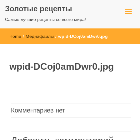
Золотые рецепты
Самые лучшие рецепты со всего мира!
Home
/
Медиафайлы
/
wpid-DCoj0amDwr0.jpg
wpid-DCoj0amDwr0.jpg
Комментариев нет