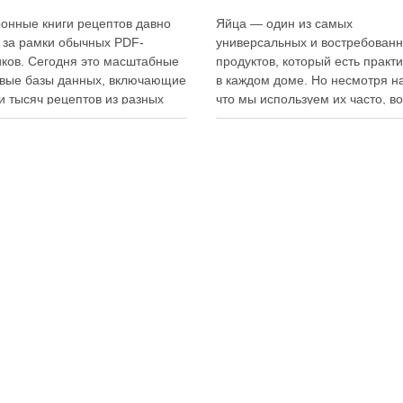
онные книги рецептов давно
Яйца — один из самых
 за рамки обычных PDF-
универсальных и востребован
ков. Сегодня это масштабные
продуктов, который есть практ
вые базы данных, включающие
в каждом доме. Но несмотря на
и тысяч рецептов из разных
что мы используем их часто, в
мира, с подробными
хранения остаётся актуальным:
кциями, фото и
всё-таки лучше держать яйца 
ендациями по приготовлению.
холодильнике или на полке? О
чие от печатных изданий,
зависит от нескольких факторо
ронные форматы позволяют
включая температуру помещен
нно обновлять контент,
частоту использования продук
ять коллекции блюд и
лять новые функции. Ниже …