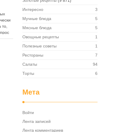
Золотые рецепты
(9 871)
Интересно
3
ных
Мучные блюда
5
ически
 то,
Мясные блюда
5
опрос
Овощные рецепты
1
 где
— в
Полезные советы
1
твет
Рестораны
7
в,
ия,
Салаты
94
та …
Торты
6
Мета
Войти
Лента записей
Лента комментариев