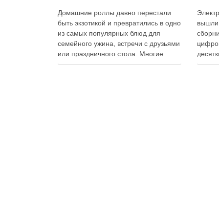
Домашние роллы давно перестали
Электр
быть экзотикой и превратились в одно
вышли
из самых популярных блюд для
сборни
семейного ужина, встречи с друзьями
цифро
или праздничного стола. Многие
десятк
считают, что приготовление японских
стран 
роллов требует профессиональных
инстру
навыков и специального
реком
оборудования, однако на практике
В отли
сделать вкусные и аккуратные роллы
элект
можно даже на обычной кухне.
постоя
Главное — …
расшир
добав