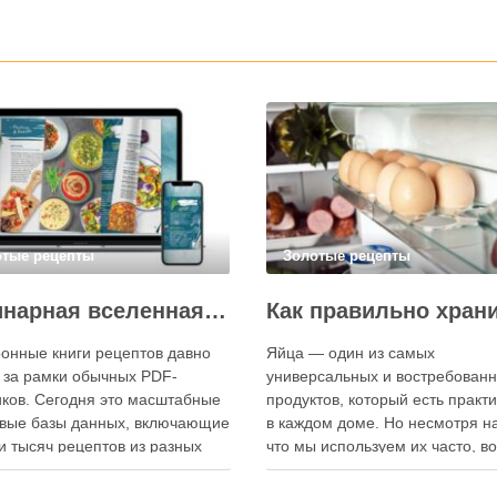
отые рецепты
Золотые рецепты
Кулинарная вселенная в цифре: топ-3 самых больших электронных книг рецептов
онные книги рецептов давно
Яйца — один из самых
 за рамки обычных PDF-
универсальных и востребован
ков. Сегодня это масштабные
продуктов, который есть практ
вые базы данных, включающие
в каждом доме. Но несмотря на
и тысяч рецептов из разных
что мы используем их часто, в
мира, с подробными
хранения остаётся актуальным:
кциями, фото и
всё-таки лучше держать яйца 