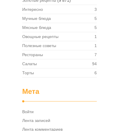
Золотые рецепты
(9 871)
твет
Интересно
3
в,
ия,
Мучные блюда
5
та …
Мясные блюда
5
Овощные рецепты
1
Полезные советы
1
Рестораны
7
Салаты
94
Торты
6
Мета
Войти
Лента записей
Лента комментариев