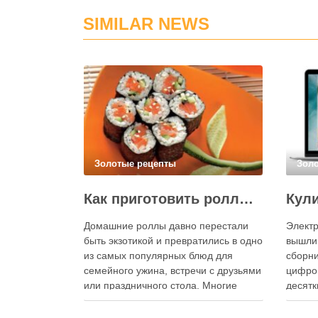
SIMILAR NEWS
Золотые рецепты
Зол
Как приготовить роллы в домашних условиях?
Домашние роллы давно перестали
Электр
быть экзотикой и превратились в одно
вышли
из самых популярных блюд для
сборни
семейного ужина, встречи с друзьями
цифро
или праздничного стола. Многие
десятк
считают, что приготовление японских
стран 
роллов требует профессиональных
инстру