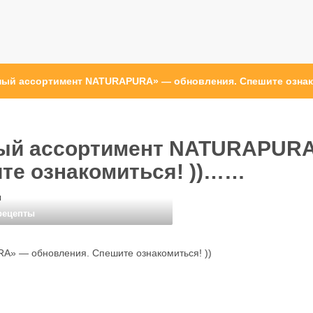
ный ассортимент NATURAPURA» — обновления. Спешите озна
ный ассортимент NATURAPUR
те ознакомиться! ))……
ы
рецепты
A» — обновления. Спешите ознакомиться! ))