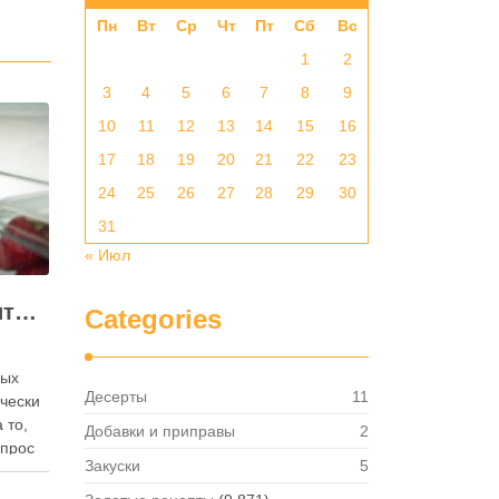
Пн
Вт
Ср
Чт
Пт
Сб
Вс
1
2
3
4
5
6
7
8
9
10
11
12
13
14
15
16
17
18
19
20
21
22
23
24
25
26
27
28
29
30
31
« Июл
Как правильно хранить яйца: в холодильнике или на полке?
Categories
ных
Десерты
11
ически
 то,
Добавки и приправы
2
опрос
Закуски
5
 где
— в