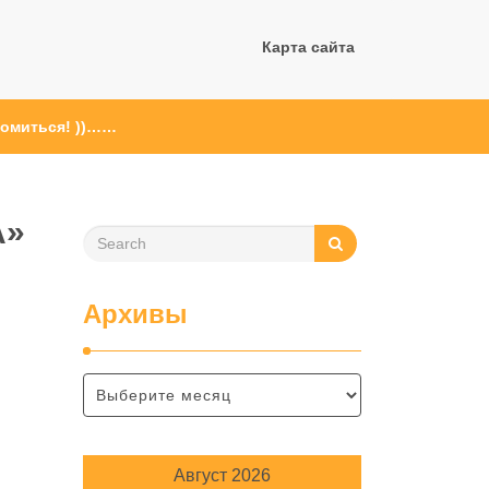
Карта сайта
комиться! ))……
A»
Архивы
Август 2026