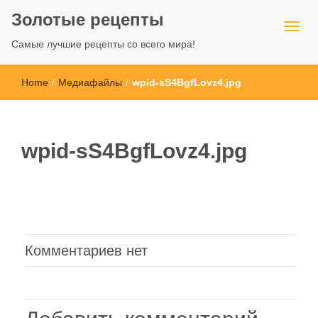
Золотые рецепты
Самые лучшие рецепты со всего мира!
Home
/
Медиафайлы
/
wpid-sS4BgfLovz4.jpg
wpid-sS4BgfLovz4.jpg
Комментариев нет