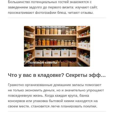
Большинство потенциальных гостей знакомятся с
заведением задолго до первого визита: изучают сайт,
просматривают фотографии блюд, читают отзывы,
оценивают интерьер, сравнивают цены и даже смотрят
публикации в социальных сетях. Именно поэтому онлайн-
продвижение становится одним из ключевых
инструментов увеличения посещаемости, повышения …
Полезные советы
Что у вас в кладовке? Секреты эффективного планирования запасов
Грамотно организованные домашние запасы помогают
не только экономить деньги, но и значительно упрощают
повседневную жизнь. Когда каждая крупа, банка
консервов или упаковка бытовой химии находятся на
своем месте, становится легче планировать покупки,
готовить блюда и избегать лишних расходов.