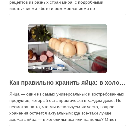
рецептов из разных стран мира, с подробными
инструкциями, фото и рекомендациями по
приготовлению. В отличие от печатных изданий,
электронные форматы позволяют постоянно обновлять
контент, расширять коллекции блюд и добавлять новые
функции. Ниже …
Золотые рецепты
Как правильно хранить яйца: в холодильнике или на полке?
Яйца — один из самых универсальных и востребованных
продуктов, который есть практически в каждом доме. Но
несмотря на то, что мы используем их часто, вопрос
хранения остаётся актуальным: где всё-таки лучше
держать яйца — в холодильнике или на полке? Ответ
зависит от нескольких факторов, включая температуру
помещения, частоту использования продукта …