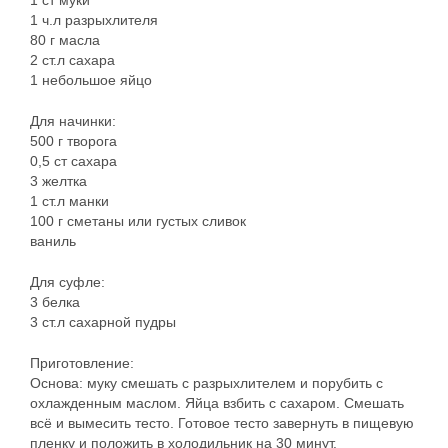
1 ст муки
1 ч.л разрыхлителя
80 г масла
2 ст.л сахара
1 небольшое яйцо
Для начинки:
500 г творога
0,5 ст сахара
3 желтка
1 ст.л манки
100 г сметаны или густых сливок
ваниль
Для суфле:
3 белка
3 ст.л сахарной пудры
Приготовление:
Основа: муку смешать с разрыхлителем и порубить с
охлажденным маслом. Яйца взбить с сахаром. Смешать
всё и вымесить тесто. Готовое тесто завернуть в пищевую
пленку и положить в холодильник на 30 минут.