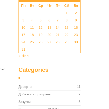
Пн
Вт
Ср
Чт
Пт
Сб
Вс
1
2
3
4
5
6
7
8
9
10
11
12
13
14
15
16
17
18
19
20
21
22
23
24
25
26
27
28
29
30
31
« Июл
Categories
рно
Десерты
11
Добавки и приправы
2
Закуски
5