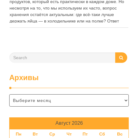
продуктов, который есть практически в каждом доме. Но
несмотря на то, что мы используем их часто, вопрос
хранения остаётся актуальным: где всё-таки лучше
держать яйца — в холодильнике или на полке? Ответ
зависит от нескольких факторов, включая температуру
помещения, частоту использования продукта …
Архивы
Август 2026
Пн
Вт
Ср
Чт
Пт
Сб
Вс