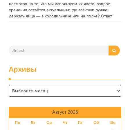
несмотря на то, что мы используем их часто, вопрос
хранения остаётся актуальным: где всё-таки лучше
держать яйца — в холодильнике или на полке? Ответ
зависит от нескольких факторов, включая температуру
помещения, частоту использования продукта …
Архивы
Август 2026
Пн
Вт
Ср
Чт
Пт
Сб
Вс