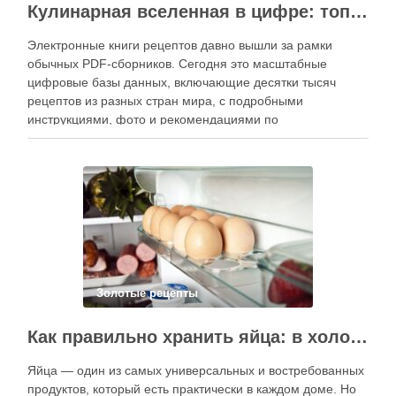
Кулинарная вселенная в цифре: топ-3 самых больших электронных книг рецептов
Электронные книги рецептов давно вышли за рамки
обычных PDF-сборников. Сегодня это масштабные
цифровые базы данных, включающие десятки тысяч
рецептов из разных стран мира, с подробными
инструкциями, фото и рекомендациями по
приготовлению. В отличие от печатных изданий,
электронные форматы позволяют постоянно обновлять
контент, расширять коллекции блюд и добавлять новые
функции. Ниже …
Золотые рецепты
Как правильно хранить яйца: в холодильнике или на полке?
Яйца — один из самых универсальных и востребованных
продуктов, который есть практически в каждом доме. Но