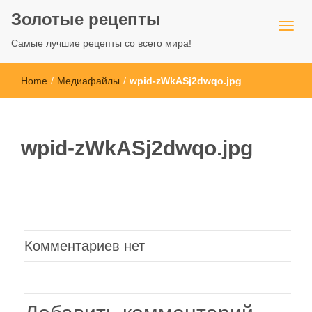
Золотые рецепты
Самые лучшие рецепты со всего мира!
Home
/
Медиафайлы
/
wpid-zWkASj2dwqo.jpg
wpid-zWkASj2dwqo.jpg
Комментариев нет