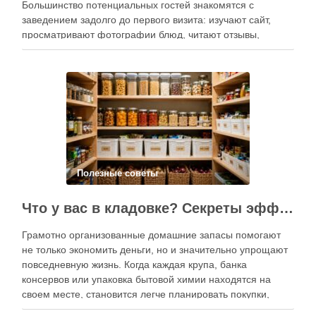
Большинство потенциальных гостей знакомятся с
заведением задолго до первого визита: изучают сайт,
просматривают фотографии блюд, читают отзывы,
оценивают интерьер, сравнивают цены и даже смотрят
публикации в социальных сетях. Именно поэтому онлайн-
продвижение становится одним из ключевых
инструментов увеличения посещаемости, повышения …
Полезные советы
Что у вас в кладовке? Секреты эффективного планирования запасов
Грамотно организованные домашние запасы помогают
не только экономить деньги, но и значительно упрощают
повседневную жизнь. Когда каждая крупа, банка
консервов или упаковка бытовой химии находятся на
своем месте, становится легче планировать покупки,
готовить блюда и избегать лишних расходов.