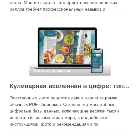
стола. Многие считают, что приготовление японских
роллов требует профессиональных навыков и
специального оборудования, однако на практике сделать
вкусные и аккуратные роллы можно даже на обычной
кухне. Главное — …
Золотые рецепты
Кулинарная вселенная в цифре: топ-3 самых больших электронных книг рецептов
Электронные книги рецептов давно вышли за рамки
обычных PDF-сборников. Сегодня это масштабные
цифровые базы данных, включающие десятки тысяч
рецептов из разных стран мира, с подробными
инструкциями, фото и рекомендациями по
приготовлению. В отличие от печатных изданий,
электронные форматы позволяют постоянно обновлять