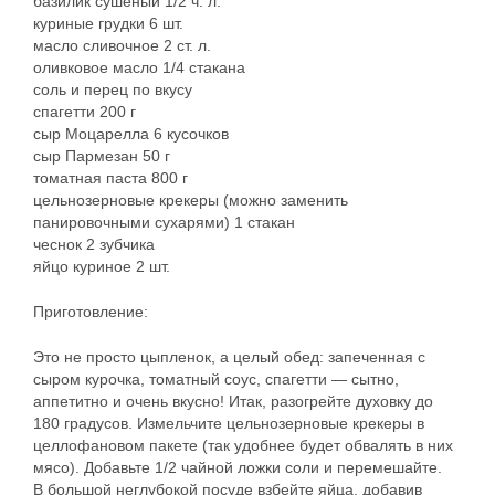
базилик сушеный 1/2 ч. л.
куриные грудки 6 шт.
масло сливочное 2 ст. л.
оливковое масло 1/4 стакана
соль и перец по вкусу
спагетти 200 г
сыр Моцарелла 6 кусочков
сыр Пармезан 50 г
томатная паста 800 г
цельнозерновые крекеры (можно заменить
панировочными сухарями) 1 стакан
чеснок 2 зубчика
яйцо куриное 2 шт.
Приготовление:
Это не просто цыпленок, а целый обед: запеченная с
сыром курочка, томатный соус, спагетти — сытно,
аппетитно и очень вкусно! Итак, разогрейте духовку до
180 градусов. Измельчите цельнозерновые крекеры в
целлофановом пакете (так удобнее будет обвалять в них
мясо). Добавьте 1/2 чайной ложки соли и перемешайте.
В большой неглубокой посуде взбейте яйца, добавив