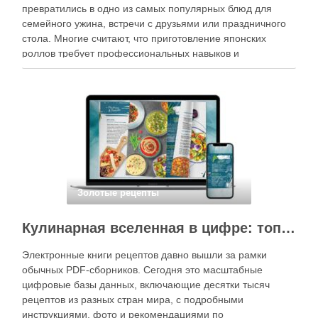
превратились в одно из самых популярных блюд для
семейного ужина, встречи с друзьями или праздничного
стола. Многие считают, что приготовление японских
роллов требует профессиональных навыков и
специального оборудования, однако на практике сделать
вкусные и аккуратные роллы можно даже на обычной
кухне. Главное — …
Золотые рецепты
Кулинарная вселенная в цифре: топ-3 самых больших электронных книг рецептов
Электронные книги рецептов давно вышли за рамки
обычных PDF-сборников. Сегодня это масштабные
цифровые базы данных, включающие десятки тысяч
рецептов из разных стран мира, с подробными
инструкциями, фото и рекомендациями по