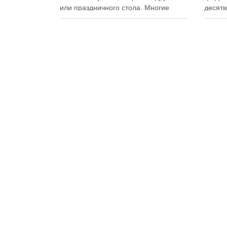
или праздничного стола. Многие
десятк
считают, что приготовление японских
стран 
роллов требует профессиональных
инстру
навыков и специального
реком
оборудования, однако на практике
В отли
сделать вкусные и аккуратные роллы
элект
можно даже на обычной кухне.
постоя
Главное — …
расшир
добав