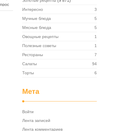
Золотые рецепты
(9 871)
опрос
Интересно
3
 где
— в
Мучные блюда
5
твет
Мясные блюда
5
в,
ия,
Овощные рецепты
1
та …
Полезные советы
1
Рестораны
7
Салаты
94
Торты
6
Мета
Войти
Лента записей
Лента комментариев