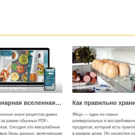
отые рецепты
Золотые рецепты
Кулинарная вселенная в цифре: топ-3 самых больших электронных книг рецептов
онные книги рецептов давно
Яйца — один из самых
 за рамки обычных PDF-
универсальных и востребован
ков. Сегодня это масштабные
продуктов, который есть практ
вые базы данных, включающие
в каждом доме. Но несмотря на