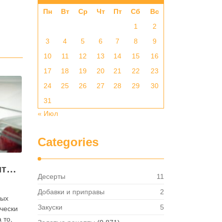
Пн
Вт
Ср
Чт
Пт
Сб
Вс
1
2
3
4
5
6
7
8
9
10
11
12
13
14
15
16
17
18
19
20
21
22
23
24
25
26
27
28
29
30
31
« Июл
Categories
Как правильно хранить яйца: в холодильнике или на полке?
Десерты
11
Добавки и приправы
2
ных
Закуски
5
ически
 то,