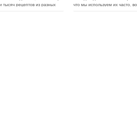
и тысяч рецептов из разных
что мы используем их часто, в
мира, с подробными
хранения остаётся актуальным:
кциями, фото и
всё-таки лучше держать яйца 
ендациями по приготовлению.
холодильнике или на полке? О
чие от печатных изданий,
зависит от нескольких факторо
ронные форматы позволяют
включая температуру помещен
нно обновлять контент,
частоту использования продук
ять коллекции блюд и
лять новые функции. Ниже …