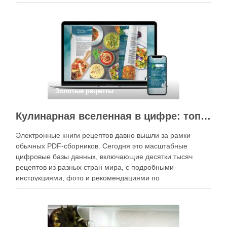
специального оборудования, однако на практике сделать
вкусные и аккуратные роллы можно даже на обычной
кухне. Главное — …
Золотые рецепты
Кулинарная вселенная в цифре: топ-3 самых больших электронных книг рецептов
Электронные книги рецептов давно вышли за рамки
обычных PDF-сборников. Сегодня это масштабные
цифровые базы данных, включающие десятки тысяч
рецептов из разных стран мира, с подробными
инструкциями, фото и рекомендациями по
приготовлению. В отличие от печатных изданий,
электронные форматы позволяют постоянно обновлять
контент, расширять коллекции блюд и добавлять новые
функции. Ниже …