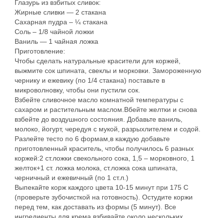
Глазурь из взбитых сливок:
Жирные сливки — 2 стакана
Сахарная пудра – ¼ стакана
Соль – 1/8 чайной ложки
Ваниль — 1 чайная ложка
Приготовление:
Чтобы сделать натуральные красители для коржей,
выжмите сок шпината, свеклы и морковки. Замороженную
чернику и ежевику (по 1/4 стакана) поставьте в
микроволновку, чтобы они пустили сок.
Взбейте сливочное масло комнатной температуры с
сахаром и растительным маслом.Вбейте желтки и снова
взбейте до воздушного состояния. Добавьте ваниль,
молоко, йогурт, чередуя с мукой, разрыхлителем и содой.
Разлейте тесто по 6 формам,в каждую добавьте
приготовленный краситель, чтобы получилось 6 разных
коржей:2 ст.ложки свекольного сока, 1,5 – морковного, 1
желток+1 ст. ложка молока, ст.ложка сока шпината,
черничный и ежевичный (по 1 ст.л.)
Выпекайте корж каждого цвета 10-15 минут при 175 С
(проверьте зубочисткой на готовность). Остудите коржи
перед тем, как доставать из формы (5 минут). Все
ингредиенты для крема взбивайте около нескольких