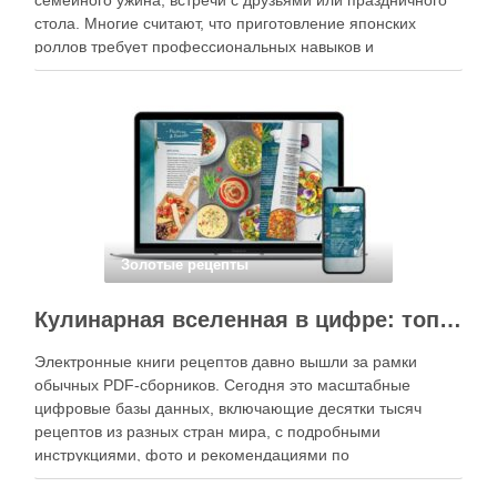
семейного ужина, встречи с друзьями или праздничного
стола. Многие считают, что приготовление японских
роллов требует профессиональных навыков и
специального оборудования, однако на практике сделать
вкусные и аккуратные роллы можно даже на обычной
кухне. Главное — …
Золотые рецепты
Кулинарная вселенная в цифре: топ-3 самых больших электронных книг рецептов
Электронные книги рецептов давно вышли за рамки
обычных PDF-сборников. Сегодня это масштабные
цифровые базы данных, включающие десятки тысяч
рецептов из разных стран мира, с подробными
инструкциями, фото и рекомендациями по
приготовлению. В отличие от печатных изданий,