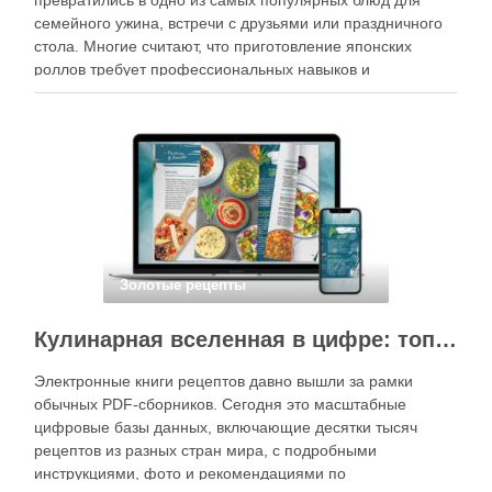
превратились в одно из самых популярных блюд для
семейного ужина, встречи с друзьями или праздничного
стола. Многие считают, что приготовление японских
роллов требует профессиональных навыков и
специального оборудования, однако на практике сделать
вкусные и аккуратные роллы можно даже на обычной
кухне. Главное — …
Золотые рецепты
Кулинарная вселенная в цифре: топ-3 самых больших электронных книг рецептов
Электронные книги рецептов давно вышли за рамки
обычных PDF-сборников. Сегодня это масштабные
цифровые базы данных, включающие десятки тысяч
рецептов из разных стран мира, с подробными
инструкциями, фото и рекомендациями по