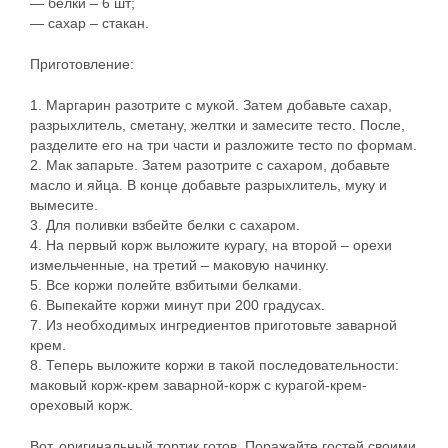
— белки – 6 шт;
— сахар – стакан.
Приготовление:
1. Маргарин разотрите с мукой. Затем добавьте сахар,
разрыхлитель, сметану, желтки и замесите тесто. После,
разделите его на три части и разложите тесто по формам.
2. Мак запарьте. Затем разотрите с сахаром, добавьте
масло и яйца. В конце добавьте разрыхлитель, муку и
вымесите.
3. Для поливки взбейте белки с сахаром.
4. На первый корж выложите курагу, на второй – орехи
измельченные, на третий – маковую начинку.
5. Все коржи полейте взбитыми белками.
6. Выпекайте коржи минут при 200 градусах.
7. Из необходимых ингредиентов приготовьте заварной
крем.
8. Теперь выложите коржи в такой последовательности:
маковый корж-крем заварной-корж с курагой-крем-
ореховый корж.
Вот, оригинальный тортик готов. Поражайте гостей своими