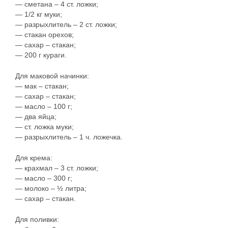
— сметана – 4 ст. ложки;
— 1/2 кг муки;
— разрыхлитель – 2 ст. ложки;
— стакан орехов;
— сахар – стакан;
— 200 г кураги.
Для маковой начинки:
— мак – стакан;
— сахар – стакан;
— масло – 100 г;
— два яйца;
— ст. ложка муки;
— разрыхлитель – 1 ч. ложечка.
Для крема:
— крахмал – 3 ст. ложки;
— масло – 300 г;
— молоко – ½ литра;
— сахар – стакан.
Для поливки: