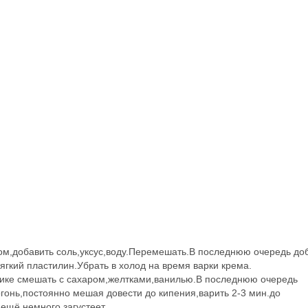
цом,добавить соль,уксус,воду.Перемешать.В последнюю очередь до
ягкий пластилин.Убрать в холод на время варки крема.
вшике смешать с сахаром,желтками,ванилью.В последнюю очередь
гонь,постоянно мешая довести до кипения,варить 2-3 мин.до
 ещё немного загустеет.