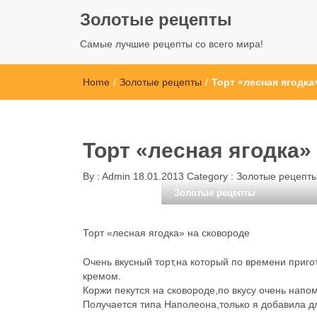
Золотые рецепты
Самые лучшие рецепты со всего мира!
Home
/
Золотые рецепты
/
Торт «лесная ягодка
Торт «лесная ягодка»
By :
Admin
18.01.2013
Category :
Золотые рецепт
Золотые рецепты
Торт «лесная ягодка» на сковороде
Очень вкусный торт,на который по времени приг
кремом.
Коржи пекутся на сковороде,по вкусу очень напо
Получается типа Наполеона,только я добавила д