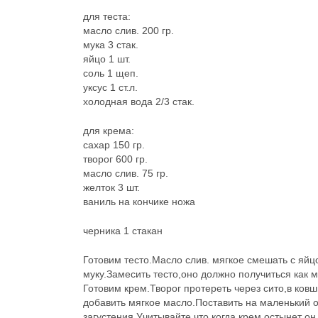
для теста:
масло слив. 200 гр.
мука 3 стак.
яйцо 1 шт.
соль 1 щеп.
уксус 1 ст.л.
холодная вода 2/3 стак.
для крема:
сахар 150 гр.
творог 600 гр.
масло слив. 75 гр.
желток 3 шт.
ваниль на кончике ножа
черника 1 стакан
Готовим тесто.Масло слив. мягкое смешать с яй
муку.Замесить тесто,оно должно получиться как м
Готовим крем.Творог протереть через сито,в ко
добавить мягкое масло.Поставить на маленький о
загустения.Учитывайте,что когда крем остынет он