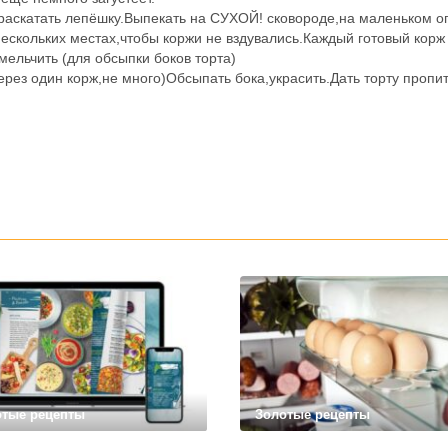
о раскатать лепёшку.Выпекать на СУХОЙ! сковороде,на маленьком ог
нескольких местах,чтобы коржи не вздувались.Каждый готовый корж
мельчить (для обсыпки боков торта)
ерез один корж,не много)Обсыпать бока,украсить.Дать торту пропит
отые рецепты
Золотые рецепты