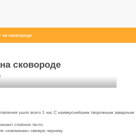
» на сковороде
 на сковороде
ы
отовления ушло всего 1 час.С наивкуснейшим творожным заварным
минают слоёное тесто.
ля «изюминки» свежую чернику.