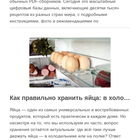
обычных PDF-сборников. Сегодня это масштабные
цифровые базы данных, включающие десятки тысяч
рецептов из разных стран мира, с подробными
инструкциями, фото и рекомендациями по
приготовлению. В отличие от печатных изданий,
электронные форматы позволяют постоянно обновлять
контент, расширять коллекции блюд и добавлять новые
функции. Ниже …
Золотые рецепты
Как правильно хранить яйца: в холодильнике или на полке?
Яйца — один из самых универсальных и востребованных
продуктов, который есть практически в каждом доме. Но
несмотря на то, что мы используем их часто, вопрос
хранения остаётся актуальным: где всё-таки лучше
держать яйца — в холодильнике или на полке? Ответ