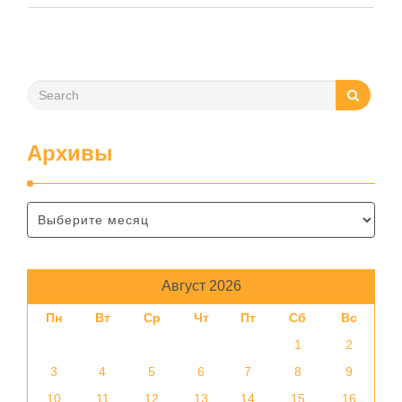
зависит от нескольких факторов, включая температуру
помещения, частоту использования продукта …
Архивы
Август 2026
Пн
Вт
Ср
Чт
Пт
Сб
Вс
1
2
3
4
5
6
7
8
9
10
11
12
13
14
15
16