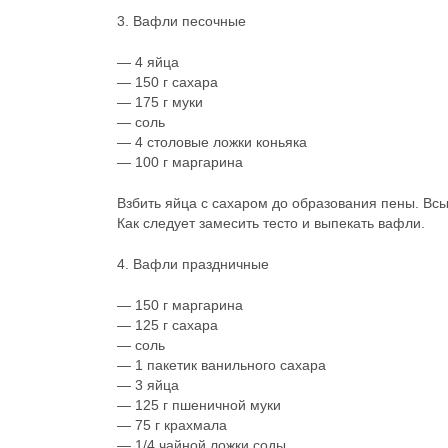
3. Вафли песочные
— 4 яйца
— 150 г сахара
— 175 г муки
— соль
— 4 столовые ложки коньяка
— 100 г маргарина
Взбить яйца с сахаром до образования пены. Всы
Как следует замесить тесто и выпекать вафли.
4. Вафли праздничные
— 150 г маргарина
— 125 г сахара
— соль
— 1 пакетик ванильного сахара
— 3 яйца
— 125 г пшеничной муки
— 75 г крахмала
— 1/4 чайной ложки соды