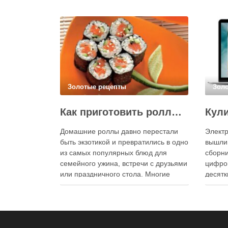
Золотые рецепты
Зол
Как приготовить роллы в домашних условиях?
Домашние роллы давно перестали
Электр
быть экзотикой и превратились в одно
вышли
из самых популярных блюд для
сборни
семейного ужина, встречи с друзьями
цифро
или праздничного стола. Многие
десятк
считают, что приготовление японских
стран 
роллов требует профессиональных
инстру
навыков и специального
реком
оборудования, однако на практике
В отли
сделать вкусные и аккуратные роллы
элект