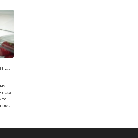
Как правильно хранить яйца: в холодильнике или на полке?
ных
ически
 то,
опрос
 где
— в
твет
в,
ия,