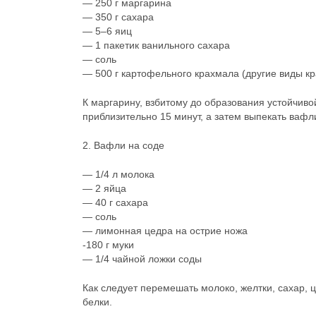
— 250 г маргарина
— 350 г сахара
— 5–6 яиц
— 1 пакетик ванильного сахара
— соль
— 500 г картофельного крахмала (другие виды кр
К маргарину, взбитому до образования устойчиво
приблизительно 15 минут, а затем выпекать вафл
2. Вафли на соде
— 1/4 л молока
— 2 яйца
— 40 г сахара
— соль
— лимонная цедра на острие ножа
-180 г муки
— 1/4 чайной ложки соды
Как следует перемешать молоко, желтки, сахар, 
белки.