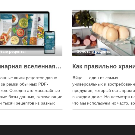
отые рецепты
Золотые рецепты
Кулинарная вселенная в цифре: топ-3 самых больших электронных книг рецептов
онные книги рецептов давно
Яйца — один из самых
 за рамки обычных PDF-
универсальных и востребован
ков. Сегодня это масштабные
продуктов, который есть практ
вые базы данных, включающие
в каждом доме. Но несмотря на
и тысяч рецептов из разных
что мы используем их часто, в
мира, с подробными
хранения остаётся актуальным:
кциями, фото и
всё-таки лучше держать яйца 
ендациями по приготовлению.
холодильнике или на полке? О
чие от печатных изданий,
зависит от нескольких факторо
ронные форматы позволяют
включая температуру помещен