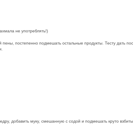
ахмала не употреблять!)
й пены, постепенно подмешать остальные продукты. Тесту дать по
и.
цедру, добавить муку, смешанную с содой и подмешать круто взбит