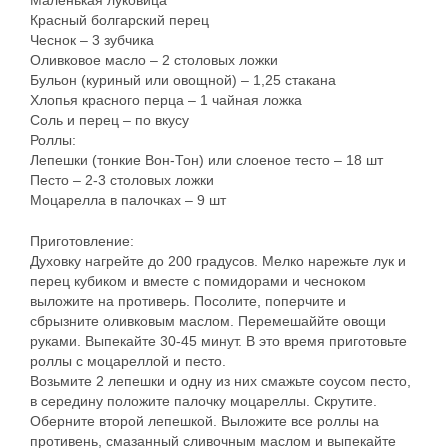
Маленькая луковица
Красный болгарский перец
Чеснок – 3 зубчика
Оливковое масло – 2 столовых ложки
Бульон (куриный или овощной) – 1,25 стакана
Хлопья красного перца – 1 чайная ложка
Соль и перец – по вкусу
Роллы:
Лепешки (тонкие Вон-Тон) или слоеное тесто – 18 шт
Песто – 2-3 столовых ложки
Моцарелла в палочках – 9 шт
Приготовление:
Духовку нагрейте до 200 градусов. Мелко нарежьте лук и
перец кубиком и вместе с помидорами и чесноком
выложите на противерь. Посолите, поперчите и
сбрызните оливковым маслом. Перемешаййте овощи
руками. Выпекайте 30-45 минут. В это время приготовьте
роллы с моцареллой и песто.
Возьмите 2 лепешки и одну из них смажьте соусом песто,
в середину положите палочку моцареллы. Скрутите.
Оберните второй лепешкой. Выложите все роллы на
противень, смазанный сливочным маслом и выпекайте