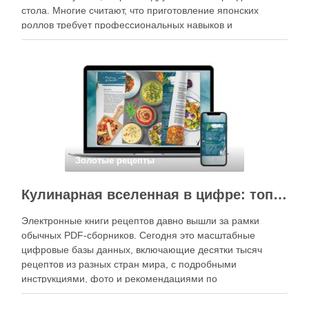
стола. Многие считают, что приготовление японских
роллов требует профессиональных навыков и
специального оборудования, однако на практике сделать
вкусные и аккуратные роллы можно даже на обычной
кухне. Главное — …
Золотые рецепты
Кулинарная вселенная в цифре: топ-3 самых больших электронных книг рецептов
Электронные книги рецептов давно вышли за рамки
обычных PDF-сборников. Сегодня это масштабные
цифровые базы данных, включающие десятки тысяч
рецептов из разных стран мира, с подробными
инструкциями, фото и рекомендациями по
приготовлению. В отличие от печатных изданий,
электронные форматы позволяют постоянно обновлять