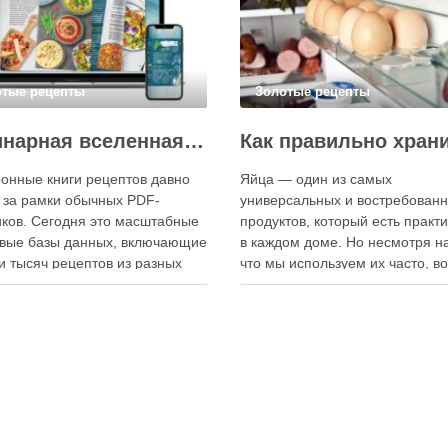
отые рецепты
Золотые рецепты
Кулинарная вселенная в цифре: топ-3 самых больших электронных книг рецептов
онные книги рецептов давно
Яйца — один из самых
 за рамки обычных PDF-
универсальных и востребован
ков. Сегодня это масштабные
продуктов, который есть практ
вые базы данных, включающие
в каждом доме. Но несмотря на
и тысяч рецептов из разных
что мы используем их часто, в
мира, с подробными
хранения остаётся актуальным:
кциями, фото и
всё-таки лучше держать яйца 
ендациями по приготовлению.
холодильнике или на полке? О
чие от печатных изданий,
зависит от нескольких факторо
ронные форматы позволяют
включая температуру помещен
нно обновлять контент,
частоту использования продук
ять коллекции блюд и
лять новые функции. Ниже …