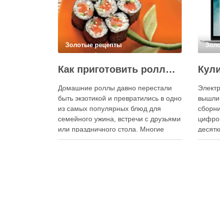
Золотые рецепты
Зол
Как приготовить роллы в домашних условиях?
Домашние роллы давно перестали
Электр
быть экзотикой и превратились в одно
вышли
из самых популярных блюд для
сборни
семейного ужина, встречи с друзьями
цифро
или праздничного стола. Многие
десятк
считают, что приготовление японских
стран 
роллов требует профессиональных
инстру
навыков и специального
реком
оборудования, однако на практике
В отли
сделать вкусные и аккуратные роллы
элект
можно даже на обычной кухне.
постоя
Главное — …
расшир
добав