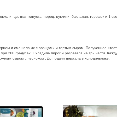
коли, цветная капуста, перец, цуккини, баклажан, горошек и 1 св
 перцем и смешала их с овощами и тертым сыром. Полученное «тес
при 200 градусах. Охладила пирог и разрезала на три части. Кажд
орожным сыром с чесноком , До подачи держала в холодильнике.