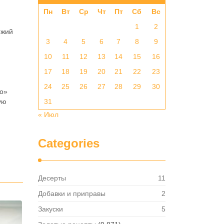
Пн
Вт
Ср
Чт
Пт
Сб
Вс
1
2
ежий
3
4
5
6
7
8
9
10
11
12
13
14
15
16
17
18
19
20
21
22
23
24
25
26
27
28
29
30
то»
ую
31
« Июл
Categories
Десерты
11
Добавки и приправы
2
Закуски
5