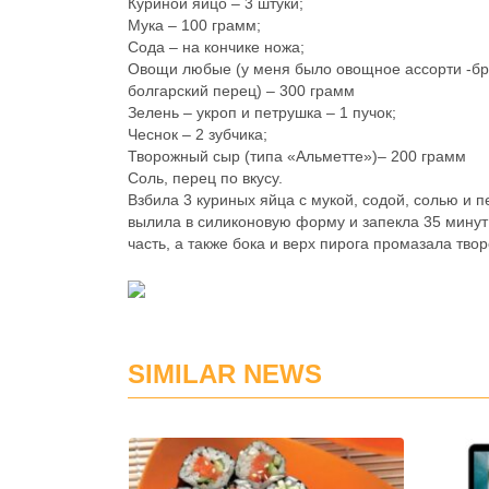
Куриной яйцо – 3 штуки;
Мука – 100 грамм;
Сода – на кончике ножа;
Овощи любые (у меня было овощное ассорти -брок
болгарский перец) – 300 грамм
Зелень – укроп и петрушка – 1 пучок;
Чеснок – 2 зубчика;
Творожный сыр (типа «Альметте»)– 200 грамм
Соль, перец по вкусу.
Взбила 3 куриных яйца с мукой, содой, солью и
вылила в силиконовую форму и запекла 35 минут 
часть, а также бока и верх пирога промазала тв
SIMILAR NEWS