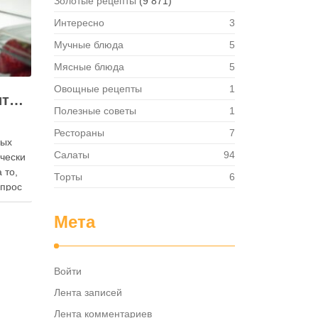
Золотые рецепты
(9 871)
Интересно
3
Мучные блюда
5
Мясные блюда
5
Овощные рецепты
1
Как правильно хранить яйца: в холодильнике или на полке?
Полезные советы
1
Рестораны
7
ных
Салаты
94
ически
 то,
Торты
6
опрос
 где
— в
Мета
твет
в,
ия,
Войти
та …
Лента записей
Лента комментариев