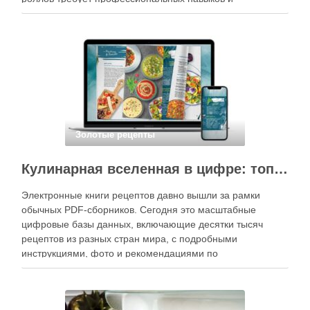
специального оборудования, однако на практике сделать
вкусные и аккуратные роллы можно даже на обычной
кухне. Главное — …
Золотые рецепты
Кулинарная вселенная в цифре: топ-3 самых больших электронных книг рецептов
Электронные книги рецептов давно вышли за рамки
обычных PDF-сборников. Сегодня это масштабные
цифровые базы данных, включающие десятки тысяч
рецептов из разных стран мира, с подробными
инструкциями, фото и рекомендациями по
приготовлению. В отличие от печатных изданий,
электронные форматы позволяют постоянно обновлять
контент, расширять коллекции блюд и добавлять новые