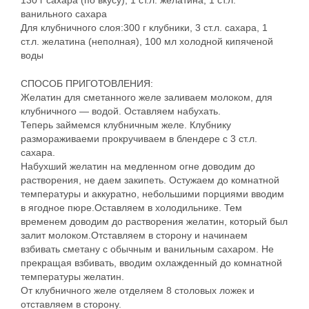
130 г сахара (по вкусу), 1 ст.л. желатина, 1 ст.л.
ванильного сахара
Для клубничного слоя:300 г клубники, 3 ст.л. сахара, 1
ст.л. желатина (неполная), 100 мл холодной кипяченой
воды
СПОСОБ ПРИГОТОВЛЕНИЯ:
Желатин для сметанного желе заливаем молоком, для
клубничного — водой. Оставляем набухать.
Теперь займемся клубничным желе. Клубнику
размораживаеми прокручиваем в блендере с 3 ст.л.
сахара.
Набухший желатин на медленном огне доводим до
растворения, не даем закипеть. Остужаем до комнатной
температуры и аккуратно, небольшими порциями вводим
в ягодное пюре.Оставляем в холодильнике. Тем
временем доводим до растворения желатин, который был
залит молоком.Отставляем в сторону и начинаем
взбивать сметану с обычным и ванильным сахаром. Не
прекращая взбивать, вводим охлажденный до комнатной
температуры желатин.
От клубничного желе отделяем 8 столовых ложек и
отставляем в сторону.