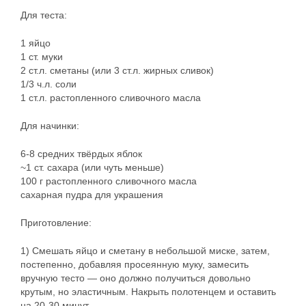
Для теста:
1 яйцо
1 ст. муки
2 ст.л. сметаны (или 3 ст.л. жирных сливок)
1/3 ч.л. соли
1 ст.л. растопленного сливочного масла
Для начинки:
6-8 средних твёрдых яблок
~1 ст. сахара (или чуть меньше)
100 г растопленного сливочного масла
сахарная пудра для украшения
Приготовление:
1) Смешать яйцо и сметану в небольшой миске, затем,
постепенно, добавляя просеянную муку, замесить
вручную тесто — оно должно получиться довольно
крутым, но эластичным. Накрыть полотенцем и оставить
на 20-30 минут.