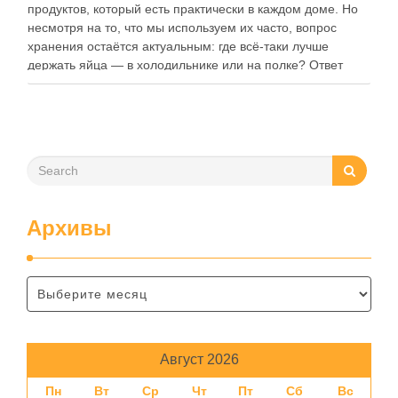
продуктов, который есть практически в каждом доме. Но
несмотря на то, что мы используем их часто, вопрос
хранения остаётся актуальным: где всё-таки лучше
держать яйца — в холодильнике или на полке? Ответ
зависит от нескольких факторов, включая температуру
помещения, частоту использования продукта …
Архивы
Август 2026
Пн
Вт
Ср
Чт
Пт
Сб
Вс