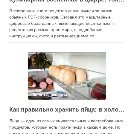
Электронные книги рецептов давно вышли за рамки
обычных PDF-сборников. Сегодня это масштабные
цифровые базы данных, включающие десятки тысяч
рецептов из разных стран мира, с подробными
инструкциями, фото и рекомендациями по
приготовлению. В отличие от печатных изданий,
электронные форматы позволяют постоянно обновлять
контент, расширять коллекции блюд и добавлять новые
функции. Ниже …
Золотые рецепты
Как правильно хранить яйца: в холодильнике или на полке?
Яйца — один из самых универсальных и востребованных
продуктов, который есть практически в каждом доме. Но
несмотря на то, что мы используем их часто, вопрос