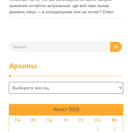
хранения остаётся актуальным: где всё-таки лучше
держать яйца — в холодильнике или на полке? Ответ
зависит от нескольких факторов, включая температуру
помещения, частоту использования продукта …
Архивы
Август 2026
Пн
Вт
Ср
Чт
Пт
Сб
Вс
1
2