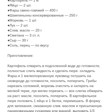
●Картофель — 1 кг
●Яйцо — 2 шт.
●Фарш свино-говяжий — 400 г
●Шампиньоны консервированные — 250 г
●Морковь — 1 шт.
●Лук — 2 шт.
●Слив. масло — 20 г
●Сметана — 3 ст. л.
●Сыр — 30 г
●Соль, перец — по вкусу
Приготовление:
Картофель отварить в подсоленной воде до готовности,
полностью слить жидкость и сделать пюре. охладить.
Фарш и 1 мелкопорезанную луковицу потушить на
сковороде до готовности, посолить, поперчить. Грибы
нарезать соломкой, морковь очистить и натереть на
мелкой терке, лук мелко порезать — все слегка обжарить
на раст. масле, посолить, поперчить. В картофельное
пюре положить 1 яйцо и 1 белок, перемешать. В форму
для запекания, смазанную слив. маслом и присыпанную
панировачными сухарями или манкой, выложить 1/3