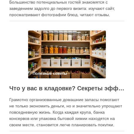
Большинство потенциальных гостей знакомятся с
заведением задолго до первого визита: изучают сайт,
просматривают фотографии блюд, читают отзывы,
оценивают интерьер, сравнивают цены и даже смотрят
публикации в социальных сетях. Именно поэтому онлайн-
продвижение становится одним из ключевых
инструментов увеличения посещаемости, повышения …
Полезные советы
Что у вас в кладовке? Секреты эффективного планирования запасов
Грамотно организованные домашние запасы помогают
не только экономить деньги, но и значительно упрощают
повседневную жизнь. Когда каждая крупа, банка
консервов или упаковка бытовой химии находятся на
своем месте, становится легче планировать покупки,
готовить блюда и избегать лишних расходов.