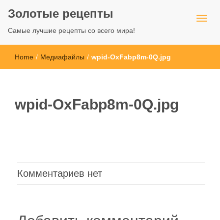
Золотые рецепты
Самые лучшие рецепты со всего мира!
Home
/
Медиафайлы
/
wpid-OxFabp8m-0Q.jpg
wpid-OxFabp8m-0Q.jpg
Комментариев нет