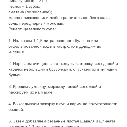
яйца куриные – 2 шт.;
чеснок – 1 зубок;
сметана (по желанию);
масло оливковое или любое растительное без запаха;
соль, перец черный молотый.
Рецепт щавелевого супа:
1. Наливаем 1-1,5 литра овощного бульона или
отфильтрованной воды в кастрюлю и доводим до
кипения.
2. Нарезаем очищенные от кожуры картошку, сельдерей и
кабачок небольшими брусочками, опускаем их в кипящий
бульон.
3. Крошим луковицу, морковку тонкой соломкой и
пассируем их на масле.
4. Выкладываем зажарку в суп и варим до полуготовности
овощей.
5. Затем добавляем резанные листья щавеля и шпината
и кипятим 2-3 минуты, солим, перчим.