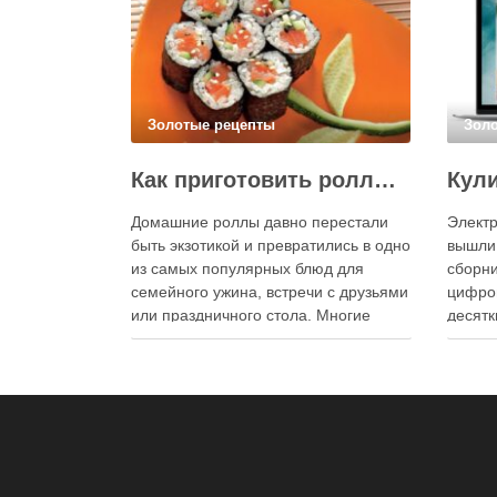
Золотые рецепты
Зол
Как приготовить роллы в домашних условиях?
Домашние роллы давно перестали
Электр
быть экзотикой и превратились в одно
вышли
из самых популярных блюд для
сборни
семейного ужина, встречи с друзьями
цифро
или праздничного стола. Многие
десятк
считают, что приготовление японских
стран 
роллов требует профессиональных
инстру
навыков и специального
реком
оборудования, однако на практике
В отли
сделать вкусные и аккуратные роллы
элект
можно даже на обычной кухне.
постоя
Главное — …
расшир