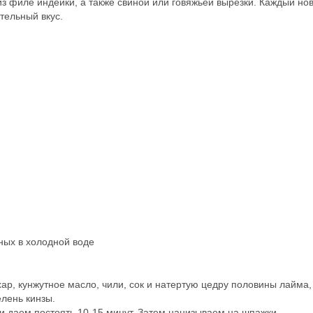
из филе индейки, а также свиной или говяжьей вырезки. Каждый но
тельный вкус.
ных в холодной воде
ар, кунжутное масло, чили, сок и натертую цедру половины лайма,
лень кинзы.
 даем постоять 10-15 минут. Затем нанизываем на шпажки.