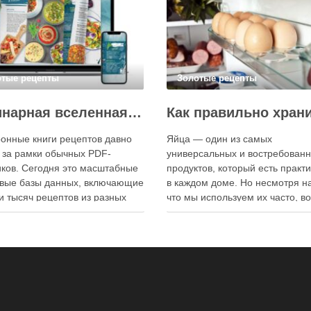
отые рецепты
Золотые рецепты
Кулинарная вселенная в цифре: топ-3 самых больших электронных книг рецептов
онные книги рецептов давно
Яйца — один из самых
 за рамки обычных PDF-
универсальных и востребован
ков. Сегодня это масштабные
продуктов, который есть практ
вые базы данных, включающие
в каждом доме. Но несмотря на
и тысяч рецептов из разных
что мы используем их часто, в
мира, с подробными
хранения остаётся актуальным:
кциями, фото и
всё-таки лучше держать яйца 
ендациями по приготовлению.
холодильнике или на полке? О
чие от печатных изданий,
зависит от нескольких факторо
ронные форматы позволяют
включая температуру помещен
нно обновлять контент,
частоту использования продук
ять коллекции блюд и