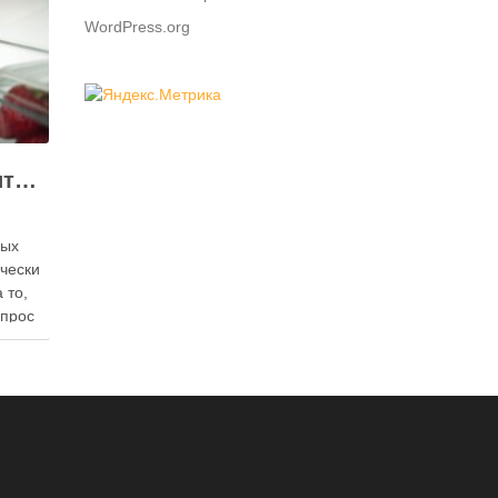
WordPress.org
Как правильно хранить яйца: в холодильнике или на полке?
ных
ически
 то,
опрос
 где
— в
твет
в,
ия,
та …