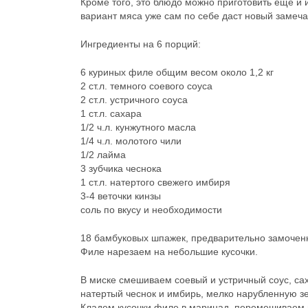
Кроме того, это блюдо можно приготовить еще и 
вариант мяса уже сам по себе даст новый замеча
Ингредиенты на 6 порций:
6 куриных филе общим весом около 1,2 кг
2 ст.л. темного соевого соуса
2 ст.л. устричного соуса
1 ст.л. сахара
1/2 ч.л. кунжутного масла
1/4 ч.л. молотого чили
1/2 лайма
3 зубчика чеснока
1 ст.л. натертого свежего имбиря
3-4 веточки кинзы
соль по вкусу и необходимости
18 бамбуковых шпажек, предварительно замочен
Филе нарезаем на небольшие кусочки.
В миске смешиваем соевый и устричный соус, сах
натертый чеснок и имбирь, мелко нарубленную зе
Кладем кусочки филе в маринад, перемешиваем и