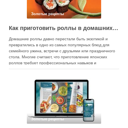
роллов требует профессиональных навыков и
специального оборудования, однако на практике сделать
вкусные и аккуратные роллы можно даже на обычной
кухне. Главное — …
Золотые рецепты
Кулинарная вселенная в цифре: топ-3 самых больших электронных книг рецептов
Электронные книги рецептов давно вышли за рамки
обычных PDF-сборников. Сегодня это масштабные
цифровые базы данных, включающие десятки тысяч
рецептов из разных стран мира, с подробными
инструкциями, фото и рекомендациями по
приготовлению. В отличие от печатных изданий,
электронные форматы позволяют постоянно обновлять