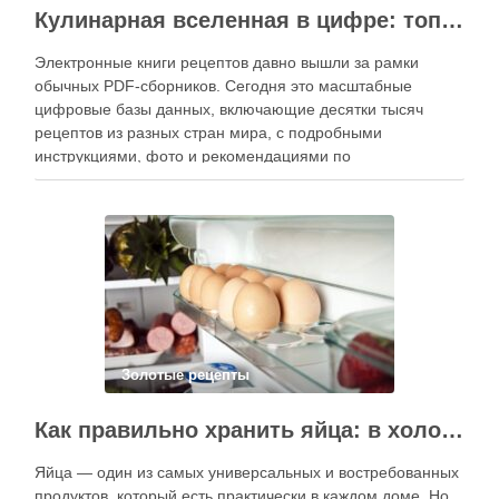
контент, расширять коллекции блюд и добавлять новые
функции. Ниже …
Золотые рецепты
Как правильно хранить яйца: в холодильнике или на полке?
Яйца — один из самых универсальных и востребованных
продуктов, который есть практически в каждом доме. Но
несмотря на то, что мы используем их часто, вопрос
хранения остаётся актуальным: где всё-таки лучше
держать яйца — в холодильнике или на полке? Ответ
зависит от нескольких факторов, включая температуру
помещения, частоту использования продукта …