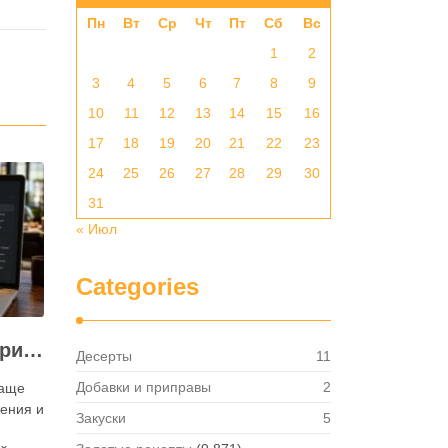
Пн
Вт
Ср
Чт
Пт
Сб
Вс
1
2
3
4
5
6
7
8
9
10
11
12
13
14
15
16
17
18
19
20
21
22
23
24
25
26
27
28
29
30
31
« Июл
Categories
Как посмотреть историю активности приложения для ресторана и зачем это нужно бизнесу
Десерты
11
Добавки и приправы
2
чаще
ения и
Закуски
5