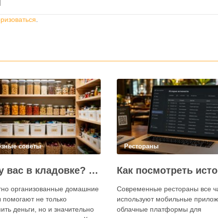
й
оризоваться
.
езные советы
Рестораны
Что у вас в кладовке? Секреты эффективного планирования запасов
тно организованные домашние
Современные рестораны все 
 помогают не только
используют мобильные прилож
ить деньги, но и значительно
облачные платформы для