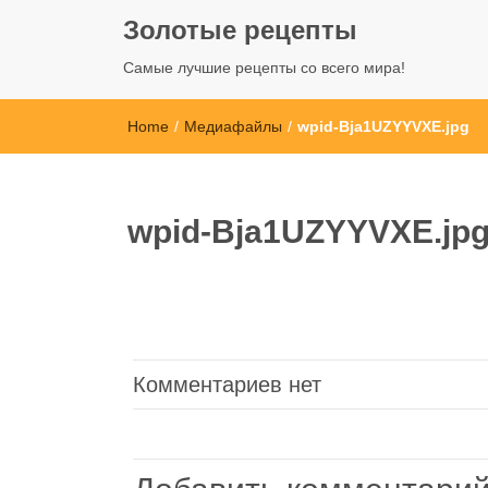
Золотые рецепты
Самые лучшие рецепты со всего мира!
Home
/
Медиафайлы
/
wpid-Bja1UZYYVXE.jpg
wpid-Bja1UZYYVXE.jp
Комментариев нет