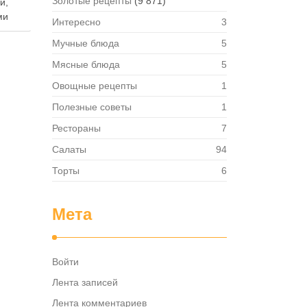
Золотые рецепты
(9 871)
й,
ми
Интересно
3
Мучные блюда
5
т
Мясные блюда
5
Овощные рецепты
1
я.
ствий
Полезные советы
1
Рестораны
7
боту
Салаты
94
ть …
Торты
6
Мета
Войти
Лента записей
Лента комментариев