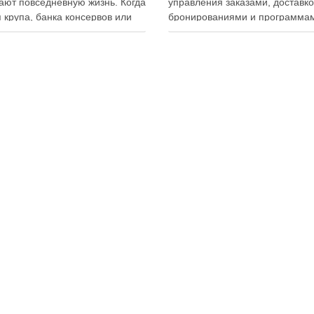
ют повседневную жизнь. Когда
управления заказами, доставко
 крупа, банка консервов или
бронированиями и программа
ка бытовой химии находятся
лояльности. Однако многие
ем месте, становится легче
владельцы заведений и
овать покупки, готовить блюда
администраторы не использую
гать лишних расходов.
важную функцию — просмотр
менный подход к хранению
истории активности приложени
тов давно перестал быть
Между тем именно журнал дей
ительно способом подготовки
помогает выявлять ошибки
персонала, контролировать ра
сотрудников, анализировать
поведение клиентов и повыша