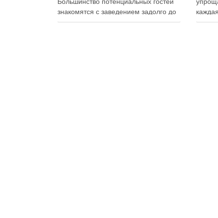
Большинство потенциальных гостей
упроща
знакомятся с заведением задолго до
каждая
первого визита: изучают сайт,
упаков
просматривают фотографии блюд,
на сво
читают отзывы, оценивают интерьер,
планир
сравнивают цены и даже смотрят
и избе
публикации в социальных сетях.
Совре
Именно поэтому онлайн-
продук
продвижение становится одним из
исключ
ключевых инструментов увеличения
к …
посещаемости, повышения …