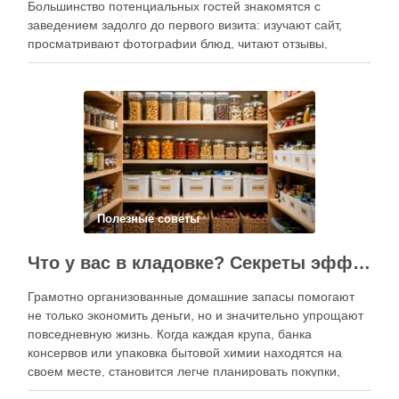
Большинство потенциальных гостей знакомятся с
заведением задолго до первого визита: изучают сайт,
просматривают фотографии блюд, читают отзывы,
оценивают интерьер, сравнивают цены и даже смотрят
публикации в социальных сетях. Именно поэтому онлайн-
продвижение становится одним из ключевых
инструментов увеличения посещаемости, повышения …
Полезные советы
Что у вас в кладовке? Секреты эффективного планирования запасов
Грамотно организованные домашние запасы помогают
не только экономить деньги, но и значительно упрощают
повседневную жизнь. Когда каждая крупа, банка
консервов или упаковка бытовой химии находятся на
своем месте, становится легче планировать покупки,
готовить блюда и избегать лишних расходов.