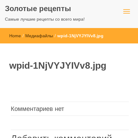
Золотые рецепты
Самые лучшие рецепты со всего мира!
Home
/
Медиафайлы
/
wpid-1NjVYJYIVv8.jpg
wpid-1NjVYJYIVv8.jpg
Комментариев нет