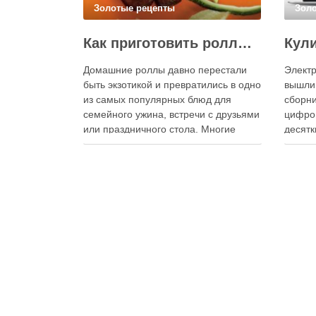
Золотые рецепты
Зол
Как приготовить роллы в домашних условиях?
Домашние роллы давно перестали
Электр
быть экзотикой и превратились в одно
вышли
из самых популярных блюд для
сборни
семейного ужина, встречи с друзьями
цифро
или праздничного стола. Многие
десятк
считают, что приготовление японских
стран 
роллов требует профессиональных
инстру
навыков и специального
реком
оборудования, однако на практике
В отли
сделать вкусные и аккуратные роллы
элект
можно даже на обычной кухне.
постоя
Главное — …
расшир
добав