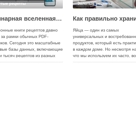
отые рецепты
Золотые рецепты
Кулинарная вселенная в цифре: топ-3 самых больших электронных книг рецептов
онные книги рецептов давно
Яйца — один из самых
 за рамки обычных PDF-
универсальных и востребован
ков. Сегодня это масштабные
продуктов, который есть практ
вые базы данных, включающие
в каждом доме. Но несмотря на
и тысяч рецептов из разных
что мы используем их часто, в
мира, с подробными
хранения остаётся актуальным:
кциями, фото и
всё-таки лучше держать яйца 
ендациями по приготовлению.
холодильнике или на полке? О
чие от печатных изданий,
зависит от нескольких факторо
ронные форматы позволяют
включая температуру помещен
нно обновлять контент,
частоту использования продук
ять коллекции блюд и
лять новые функции. Ниже …