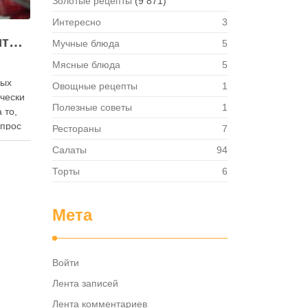
Золотые рецепты
(9 871)
Интересно
3
Как правильно хранить яйца: в холодильнике или на полке?
Мучные блюда
5
Мясные блюда
5
ных
Овощные рецепты
1
ически
Полезные советы
1
 то,
опрос
Рестораны
7
 где
Салаты
94
— в
твет
Торты
6
в,
ия,
Мета
та …
Войти
Лента записей
Лента комментариев