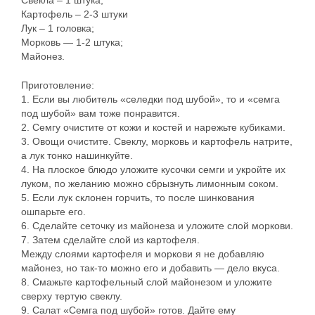
Свекла – 1 штука;
Картофель – 2-3 штуки
Лук – 1 головка;
Морковь — 1-2 штука;
Майонез.
Приготовление:
1. Если вы любитель «селедки под шубой», то и «семга
под шубой» вам тоже понравится.
2. Семгу очистите от кожи и костей и нарежьте кубиками.
3. Овощи очистите. Свеклу, морковь и картофель натрите,
а лук тонко нашинкуйте.
4. На плоское блюдо уложите кусочки семги и укройте их
луком, по желанию можно сбрызнуть лимонным соком.
5. Если лук склонен горчить, то после шинкования
ошпарьте его.
6. Сделайте сеточку из майонеза и уложите слой моркови.
7. Затем сделайте слой из картофеля.
Между слоями картофеля и моркови я не добавляю
майонез, но так-то можно его и добавить — дело вкуса.
8. Смажьте картофельный слой майонезом и уложите
сверху тертую свеклу.
9. Салат «Семга под шубой» готов. Дайте ему