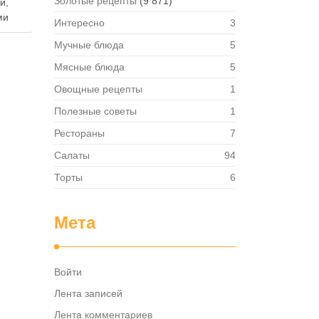
Золотые рецепты
(9 871)
й,
ми
Интересно
3
Мучные блюда
5
т
Мясные блюда
5
Овощные рецепты
1
я.
ствий
Полезные советы
1
Рестораны
7
боту
Салаты
94
ть …
Торты
6
Мета
Войти
Лента записей
Лента комментариев