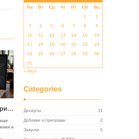
Пн
Вт
Ср
Чт
Пт
Сб
Вс
1
2
3
4
5
6
7
8
9
10
11
12
13
14
15
16
17
18
19
20
21
22
23
24
25
26
27
28
29
30
31
« Июл
Categories
Как посмотреть историю активности приложения для ресторана и зачем это нужно бизнесу
Десерты
11
Добавки и приправы
2
чаще
ения и
Закуски
5