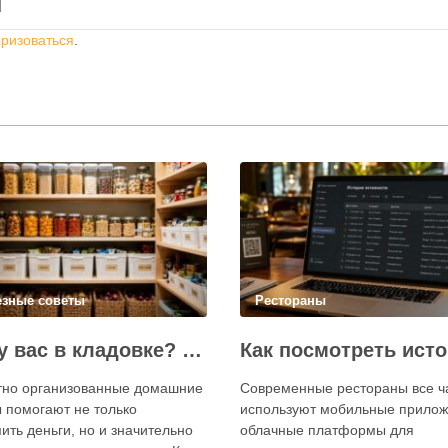
й
оризоваться
.
езные советы
Рестораны
Что у вас в кладовке? Секреты эффективного планирования запасов
тно организованные домашние
Современные рестораны все 
 помогают не только
используют мобильные прилож
ить деньги, но и значительно
облачные платформы для