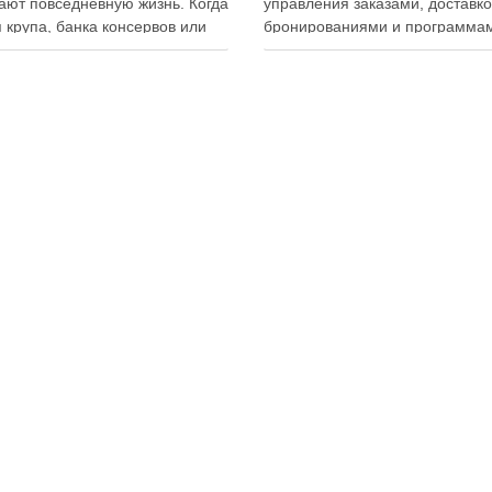
ют повседневную жизнь. Когда
управления заказами, доставко
 крупа, банка консервов или
бронированиями и программа
ка бытовой химии находятся
лояльности. Однако многие
ем месте, становится легче
владельцы заведений и
овать покупки, готовить блюда
администраторы не использую
гать лишних расходов.
важную функцию — просмотр
менный подход к хранению
истории активности приложени
тов давно перестал быть
Между тем именно журнал дей
ительно способом подготовки
помогает выявлять ошибки
персонала, контролировать ра
сотрудников, анализировать
поведение клиентов и повыша