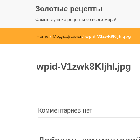
Золотые рецепты
Самые лучшие рецепты со всего мира!
Home
/
Медиафайлы
/
wpid-V1zwk8KIjhI.jpg
wpid-V1zwk8KIjhI.jpg
Комментариев нет