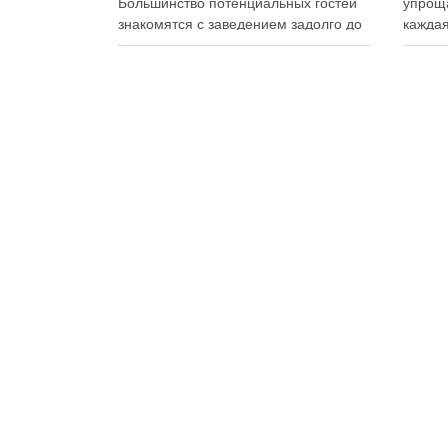
Большинство потенциальных гостей
упроща
знакомятся с заведением задолго до
каждая
первого визита: изучают сайт,
упаков
просматривают фотографии блюд,
на сво
читают отзывы, оценивают интерьер,
планир
сравнивают цены и даже смотрят
и избе
публикации в социальных сетях.
Совре
Именно поэтому онлайн-
продук
продвижение становится одним из
исключ
ключевых инструментов увеличения
к …
посещаемости, повышения …