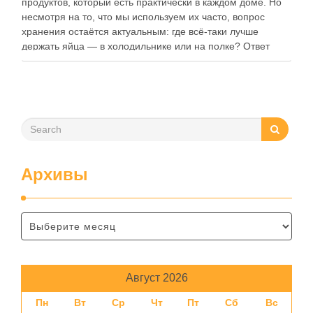
продуктов, который есть практически в каждом доме. Но
несмотря на то, что мы используем их часто, вопрос
хранения остаётся актуальным: где всё-таки лучше
держать яйца — в холодильнике или на полке? Ответ
зависит от нескольких факторов, включая температуру
помещения, частоту использования продукта …
Архивы
Август 2026
Пн
Вт
Ср
Чт
Пт
Сб
Вс