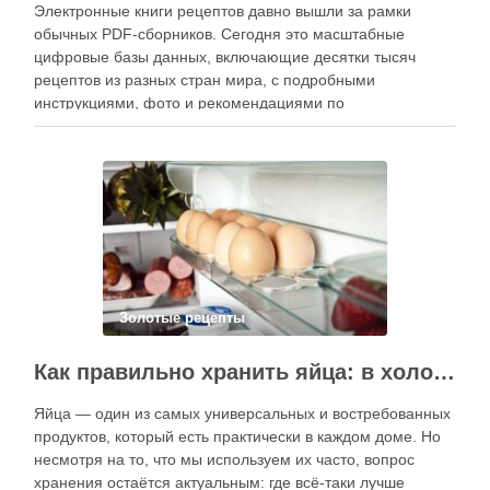
Электронные книги рецептов давно вышли за рамки
обычных PDF-сборников. Сегодня это масштабные
цифровые базы данных, включающие десятки тысяч
рецептов из разных стран мира, с подробными
инструкциями, фото и рекомендациями по
приготовлению. В отличие от печатных изданий,
электронные форматы позволяют постоянно обновлять
контент, расширять коллекции блюд и добавлять новые
функции. Ниже …
Золотые рецепты
Как правильно хранить яйца: в холодильнике или на полке?
Яйца — один из самых универсальных и востребованных
продуктов, который есть практически в каждом доме. Но
несмотря на то, что мы используем их часто, вопрос
хранения остаётся актуальным: где всё-таки лучше