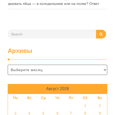
держать яйца — в холодильнике или на полке? Ответ
зависит от нескольких факторов, включая температуру
помещения, частоту использования продукта …
Архивы
Август 2026
Пн
Вт
Ср
Чт
Пт
Сб
Вс
1
2
3
4
5
6
7
8
9