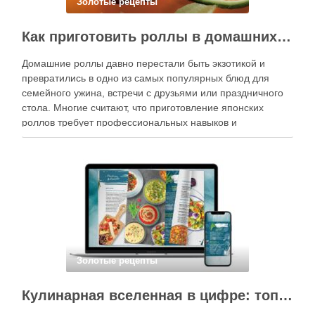
Золотые рецепты
Как приготовить роллы в домашних условиях?
Домашние роллы давно перестали быть экзотикой и
превратились в одно из самых популярных блюд для
семейного ужина, встречи с друзьями или праздничного
стола. Многие считают, что приготовление японских
роллов требует профессиональных навыков и
специального оборудования, однако на практике сделать
вкусные и аккуратные роллы можно даже на обычной
кухне. Главное — …
Золотые рецепты
Кулинарная вселенная в цифре: топ-3 самых больших электронных книг рецептов