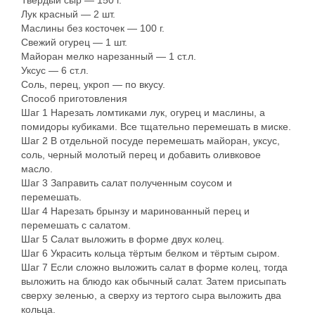
Твердый сыр — 150 г.
Лук красный — 2 шт.
Маслины без косточек — 100 г.
Свежий огурец — 1 шт.
Майоран мелко нарезанный — 1 ст.л.
Уксус — 6 ст.л.
Соль, перец, укроп — по вкусу.
Способ приготовления
Шаг 1 Нарезать ломтиками лук, огурец и маслины, а
помидоры кубиками. Все тщательно перемешать в миске.
Шаг 2 В отдельной посуде перемешать майоран, уксус,
соль, черный молотый перец и добавить оливковое
масло.
Шаг 3 Заправить салат полученным соусом и
перемешать.
Шаг 4 Нарезать брынзу и маринованный перец и
перемешать с салатом.
Шаг 5 Салат выложить в форме двух колец.
Шаг 6 Украсить кольца тёртым белком и тёртым сыром.
Шаг 7 Если сложно выложить салат в форме колец, тогда
выложить на блюдо как обычный салат. Затем присыпать
сверху зеленью, а сверху из тертого сыра выложить два
кольца.