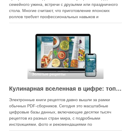
семейного ужина, встречи с друзьями или праздничного
стола. Многие считают, что приготовление японских
роллов требует профессиональных навыков и
специального оборудования, однако на практике сделать
вкусные и аккуратные роллы можно даже на обычной
кухне. Главное — …
Золотые рецепты
Кулинарная вселенная в цифре: топ-3 самых больших электронных книг рецептов
Электронные книги рецептов давно вышли за рамки
обычных PDF-сборников. Сегодня это масштабные
цифровые базы данных, включающие десятки тысяч
рецептов из разных стран мира, с подробными
инструкциями, фото и рекомендациями по
приготовлению. В отличие от печатных изданий,