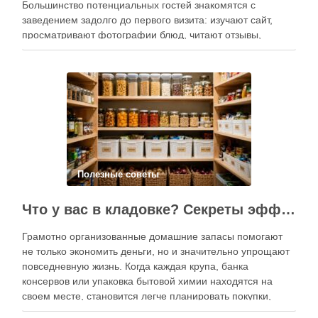
Большинство потенциальных гостей знакомятся с
заведением задолго до первого визита: изучают сайт,
просматривают фотографии блюд, читают отзывы,
оценивают интерьер, сравнивают цены и даже смотрят
публикации в социальных сетях. Именно поэтому онлайн-
продвижение становится одним из ключевых
инструментов увеличения посещаемости, повышения …
Полезные советы
Что у вас в кладовке? Секреты эффективного планирования запасов
Грамотно организованные домашние запасы помогают
не только экономить деньги, но и значительно упрощают
повседневную жизнь. Когда каждая крупа, банка
консервов или упаковка бытовой химии находятся на
своем месте, становится легче планировать покупки,
готовить блюда и избегать лишних расходов.