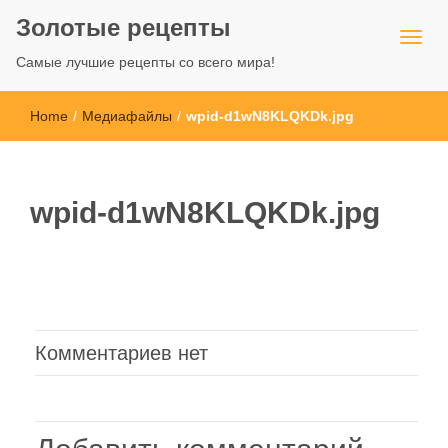
Золотые рецепты
Самые лучшие рецепты со всего мира!
Home
/
Медиафайлы
/
wpid-d1wN8KLQKDk.jpg
wpid-d1wN8KLQKDk.jpg
Комментариев нет